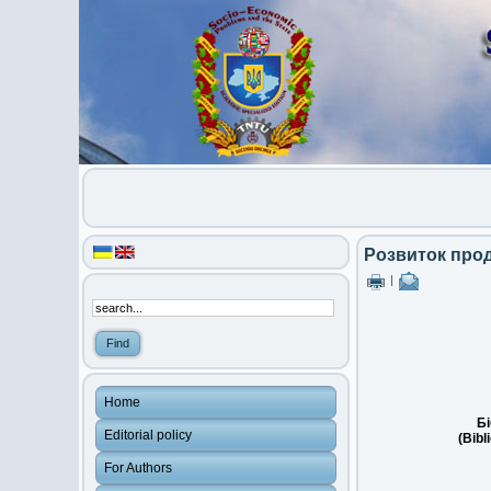
Розвиток прод
|
Home
Бі
Editorial policy
(Bibl
For Authors