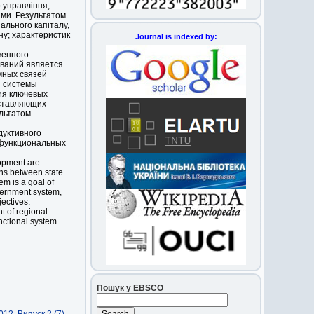
 управління,
ими. Результатом
ального капіталу,
ну; характеристик
Journal is indexed by:
венного
ваний является
мных связей
й системы
ия ключевых
оставляющих
ультатом
дуктивного
 функциональных
lopment are
ions between state
m is a goal of
vernment system,
ectives.
nt of regional
unctional system
Пошук у EBSCO