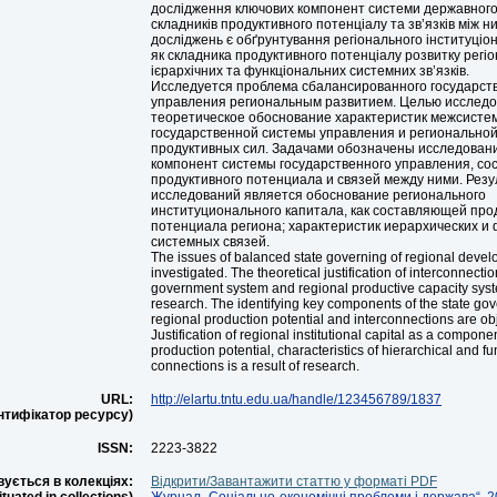
дослідження ключових компонент системи державного
складників продуктивного потенціалу та зв’язків між н
досліджень є обґрунтування регіонального інституціон
як складника продуктивного потенціалу розвитку регіо
ієрархічних та функціональних системних зв’язків.
Исследуется проблема сбалансированного государст
управления региональным развитием. Целью исследо
теоретическое обоснование характеристик межсисте
государственной системы управления и регионально
продуктивных сил. Задачами обозначены исследован
компонент системы государственного управления, с
продуктивного потенциала и связей между ними. Рез
исследований является обоснование регионального
институционального капитала, как составляющей про
потенциала региона; характеристик иерархических и
системных связей.
The issues of balanced state governing of regional deve
investigated. The theoretical justification of interconnect
government system and regional productive capacity syste
research. The identifying key components of the state go
regional production potential and interconnections are obj
Justification of regional institutional capital as a compone
production potential, characteristics of hierarchical and f
connections is a result of research.
URL:
http://elartu.tntu.edu.ua/handle/123456789/1837
ентифікатор ресурсу)
ISSN:
2223-3822
ується в колекціях:
Відкрити/Завантажити статтю у форматі PDF