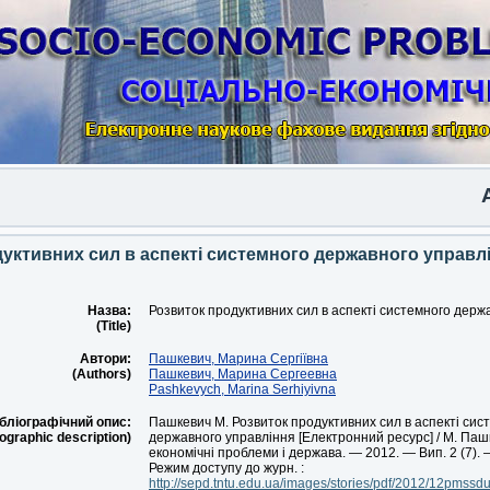
Anot
уктивних сил в аспекті системного державного управл
Назва:
Розвиток продуктивних сил в аспекті системного держ
(Title)
Автори:
Пашкевич, Марина Сергіївна
(Authors)
Пашкевич, Марина Сергеевна
Pashkevych, Marina Serhiyivna
бліографічний опис:
Пашкевич М. Розвиток продуктивних сил в аспекті сис
iographic description)
державного управління [Електронний ресурс] / М. Пашк
економічні проблеми і держава. — 2012. — Вип. 2 (7). 
Режим доступу до журн. :
http://sepd.tntu.edu.ua/images/stories/pdf/2012/12pmssdu