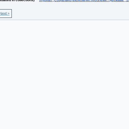
situated in collections)
Журнал „Соціально-економічні проблеми і держава“, 20
Next >