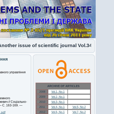
her issue of scientific journal Vol.34 No.1 2026 
іння
авного управління
ARCHIVE OF ARTICLES
2008
Vol.1, No.1
Vol.1, No.1
2009
Vol.2, No.1
Vol.2, No.1
темного
евич // Соціально-
2010
Vol.3, No.1
Vol.3, No.1
— С. 163-169. —
2011
Vol.4, No.1
Vol.5, No.2
2012
Vol.6, No.1
Vol.7, No.2
.pdf