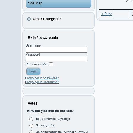
(Is 
Site Map
< Prev
Other Categories
Вхід / реєстрація
Username
Password
Remember Me
Forgot your password?
Forgot your username?
Votes
How did you find on our site?
Від знайомих науківців
З сайту ВАК
За допомогою пошукової системи