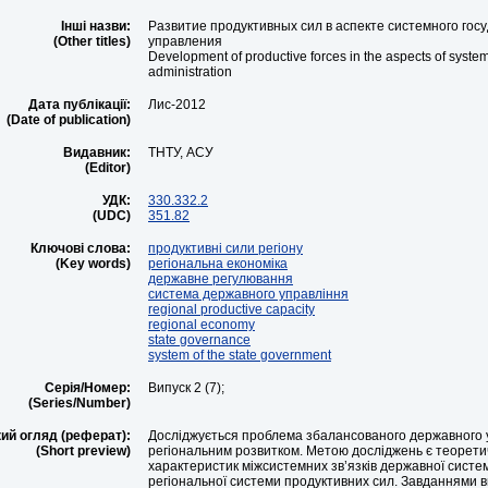
Інші назви:
Развитие продуктивных сил в аспекте системного гос
(Other titles)
управления
Development of productive forces in the aspects of system
administration
Дата публікації:
Лис-2012
(Date of publication)
Видавник:
ТНТУ, АСУ
(Editor)
УДК:
330.332.2
(UDC)
351.82
Ключові слова:
продуктивні сили регіону
(Key words)
регіональна економіка
державне регулювання
система державного управління
regional productive capacity
regional economy
state governance
system of the state government
Серія/Номер:
Випуск 2 (7);
(Series/Number)
ий огляд (реферат):
Досліджується проблема збалансованого державного 
(Short preview)
регіональним розвитком. Метою досліджень є теорет
характеристик міжсистемних зв’язків державної систе
регіональної системи продуктивних сил. Завданнями 