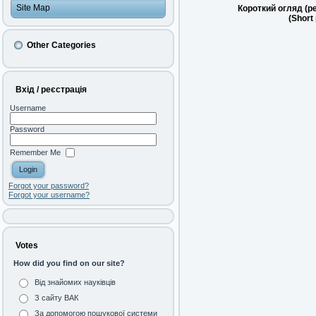
Site Map
Короткий огляд (р
(Short
Other Categories
Вхід / реєстрація
Username
Password
Remember Me
Forgot your password?
Forgot your username?
Votes
How did you find on our site?
Від знайомих науківців
З сайту ВАК
За допомогою пошукової системи