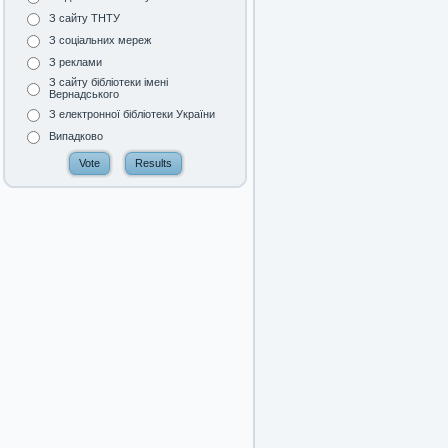
З сайту ТНТУ
З соціальних мереж
З реклами
З сайту бібліотеки імені
Вернадського
З електронної бібліотеки України
Випадково