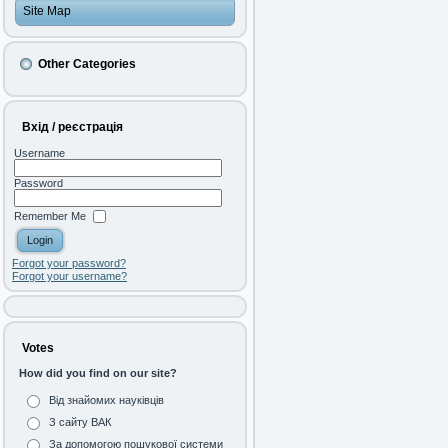
Site Map
Other Categories
Вхід / реєстрація
Username
Password
Remember Me
Forgot your password?
Forgot your username?
Votes
How did you find on our site?
Від знайомих науківців
З сайту ВАК
За допомогою пошукової системи