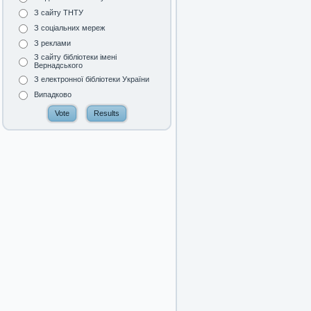
З сайту ТНТУ
З соціальних мереж
З реклами
З сайту бібліотеки імені
Вернадського
З електронної бібліотеки України
Випадково