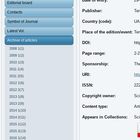
Date of entry:
29
Editorial board
Publisher:
Ter
Contacts
Country (code):
UA
Symbol of Journal
Latest Vol.
Place of the edition/event:
Ter
Archive of articles
DOI:
htt
2008 1(1)
Page range:
2-2
2009 1(2)
2010 1(3)
Sponsorship:
The
2011 1(4)
URI:
htt
2011 2(5)
2012 1(6)
ISSN:
22
2012 2(7)
Copyright owner:
Sci
2013 1(8)
2013 2(9)
Content type:
Art
2014 1(10)
Appears in Collections:
Sci
2014 2(11)
2015 1(12)
2015 2(13)
2016 1(14)