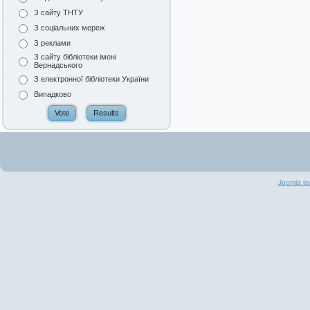
З сайту ТНТУ
З соціальних мереж
З реклами
З сайту бібліотеки імені
Вернадського
З електронної бібліотеки України
Випадково
Joomla te