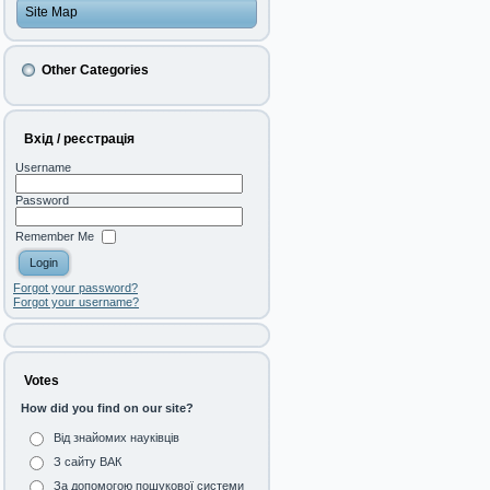
Site Map
Other Categories
Вхід / реєстрація
Username
Password
Remember Me
Forgot your password?
Forgot your username?
Votes
How did you find on our site?
Від знайомих науківців
З сайту ВАК
За допомогою пошукової системи