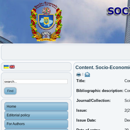
Content. Socio-Economic 
|
Title:
Con
Bibliographic description:
Con
Journal/Collection:
Sci
Home
Issue:
2(2
Editorial policy
Issue Date:
De
For Authors