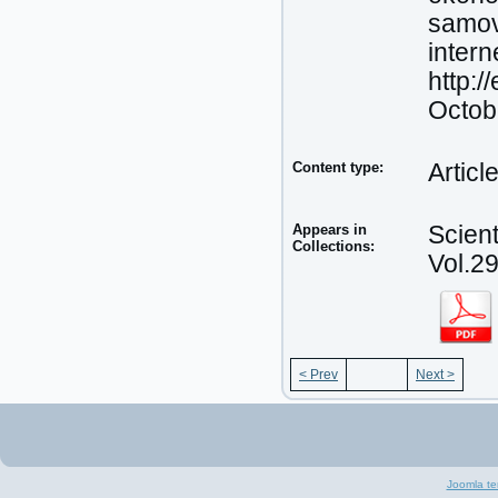
samov
intern
http:
Octob
Content type:
Articl
Appears in
Scient
Collections:
Vol.29
< Prev
Next >
Joomla te