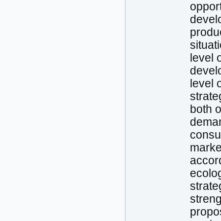
opport
develo
produc
situat
level 
develo
level
strate
both o
demand
consum
marke
accord
ecolog
strate
streng
propo