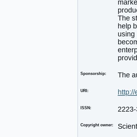
market
produc
The st
help 
using
becom
enterp
provid
Sponsorship:
The au
URI:
http:/
ISSN:
2223-
Copyright owner:
Scien