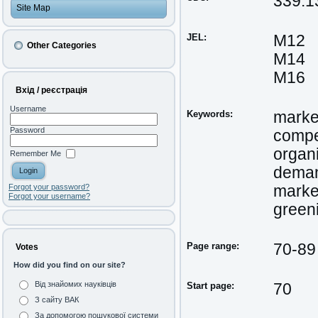
339.1
Site Map
JEL:
M12
Other Categories
M14
M16
Вхід / реєстрація
Username
Keywords:
marke
Password
compe
organ
Remember Me
dema
marke
Forgot your password?
Forgot your username?
green
Page range:
70-89
Votes
How did you find on our site?
Від знайомих науківців
Start page:
70
З сайту ВАК
За допомогою пошукової системи