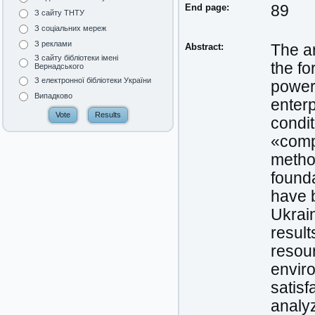
End page:
89
З сайту ТНТУ
З соціальних мереж
З реклами
Abstract:
The ar
З сайту бібліотеки імені
the f
Вернадського
З електронної бібліотеки України
power
Випадково
enterp
condit
«comp
method
founda
have b
Ukrai
result
resou
enviro
satisf
analy