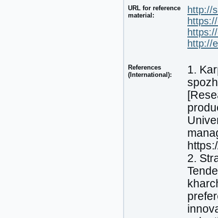
URL for reference
http:/
material:
https:
https:
http:/
References
1. Kar
(International):
spozh
[Rese
produc
Unive
manag
https
2. Str
Tende
kharc
prefer
innova