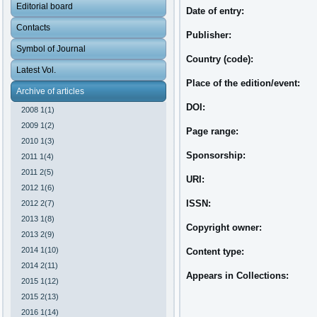
Editorial board
Date of entry:
Contacts
Publisher:
Symbol of Journal
Country (code):
Latest Vol.
Place of the edition/event:
Archive of articles
DOI:
2008 1(1)
2009 1(2)
Page range:
2010 1(3)
Sponsorship:
2011 1(4)
2011 2(5)
URI:
2012 1(6)
ISSN:
2012 2(7)
2013 1(8)
Copyright owner:
2013 2(9)
2014 1(10)
Content type:
2014 2(11)
Appears in Collections:
2015 1(12)
2015 2(13)
2016 1(14)