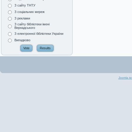
З сайту ТНТУ
З соціальних мереж
З реклами
З сайту бібліотеки імені
Вернадського
З електронної бібліотеки України
Випадково
Joomla te