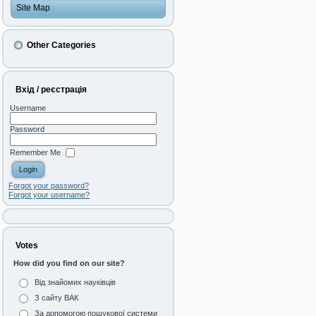
Site Map
Other Categories
Вхід / реєстрація
Username
Password
Remember Me
Forgot your password?
Forgot your username?
Votes
How did you find on our site?
Від знайомих науківців
З сайту ВАК
За допомогою пошукової системи