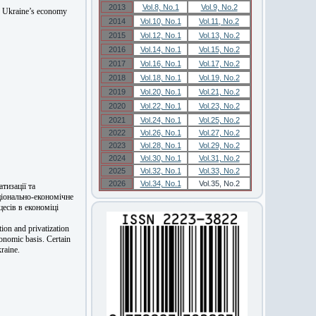
2013
Vol.8, No.1
Vol.9, No.2
in Ukraine’s economy
2014
Vol.10, No.1
Vol.11, No.2
2015
Vol.12, No.1
Vol.13, No.2
2016
Vol.14, No.1
Vol.15, No.2
2017
Vol.16, No.1
Vol.17, No.2
2018
Vol.18, No.1
Vol.19, No.2
2019
Vol.20, No.1
Vol.21, No.2
2020
Vol.22, No.1
Vol.23, No.2
2021
Vol.24, No.1
Vol.25, No.2
2022
Vol.26, No.1
Vol.27, No.2
2023
Vol.28, No.1
Vol.29, No.2
2024
Vol.30, No.1
Vol.31, No.2
2025
Vol.32, No.1
Vol.33, No.2
2026
Vol.34, No.1
Vol.35, No.2
тизації та
уціонально-економічне
есів в економіці
tion and privatization
onomic basis. Certain
raine.