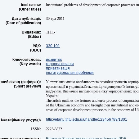
Інші назви:
Institutional problems of development of corporate processes 
(Other titles)
Дата публікації:
30-тра-2011
(Date of publication)
Видавник:
ТНТУ
(Editor)
УДК:
330.101
(UDC)
Ключові слова:
розвиток
(Key words)
корпоратизація
приватизація
інституціональні проблеми
ткий огляд (реферат):
У статті визначено особливості та похибки процесів корпора
(Short preview)
приватизації в українській економіці та доведено їх інстит
підґрунтя. Визначені напрями розвитку корпоративних проц
України.
The article outlines the features and error process of corporatiza
of the Ukrainian economy and brought their institutional and ec
areas of corporate development processes in the economy of Uk
ідентифікатор ресурсу):
http://elartu.tntu.edu.ua/handle/123456789/1301
ISSN:
2223-3822
овується в колекціях:
Відкрити/Завантажити статтю у форматі PDF