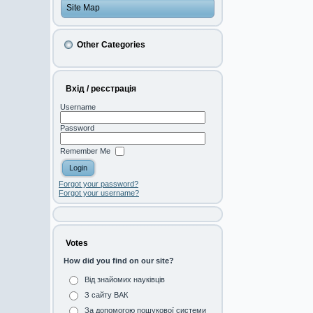
Site Map
Other Categories
Вхід / реєстрація
Username
Password
Remember Me
Forgot your password?
Forgot your username?
Votes
How did you find on our site?
Від знайомих науківців
З сайту ВАК
За допомогою пошукової системи