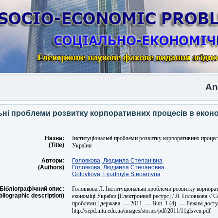
Anothe
ьні проблеми розвитку корпоративних процесів в еконо
Назва:
Інституціональні проблеми розвитку корпоративних процесі
(Title)
України
Автори:
Головкова, Людмила Степанівна
(Authors)
Головкова, Людмила Степановна
Golovkova, Lyudmyla Stepanivna
Бібліографічний опис:
Головкова Л. Інституціональні проблеми розвитку корпора
bliographic description)
економіці України [Електронний ресурс] / Л. Головкова // 
проблеми і держава. — 2011. — Вип. 1 (4). — Режим досту
http://sepd.tntu.edu.ua/images/stories/pdf/2011/11glsveu.pdf