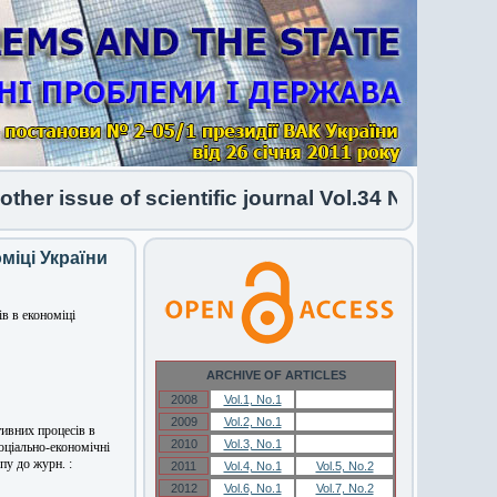
r issue of scientific journal Vol.34 No.1 2026 ha
міці України
в в економіці
ARCHIVE OF ARTICLES
2008
Vol.1, No.1
Vol.1, No.1
2009
Vol.2, No.1
Vol.2, No.1
тивних процесів в
2010
Vol.3, No.1
Vol.3, No.1
Соціально-економічні
пу до журн. :
2011
Vol.4, No.1
Vol.5, No.2
2012
Vol.6, No.1
Vol.7, No.2