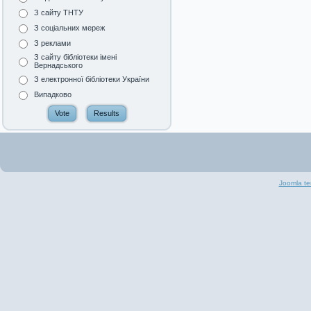
З сайту ТНТУ
З соціальних мереж
З реклами
З сайту бібліотеки імені
Вернадського
З електронної бібліотеки України
Випадково
Joomla te