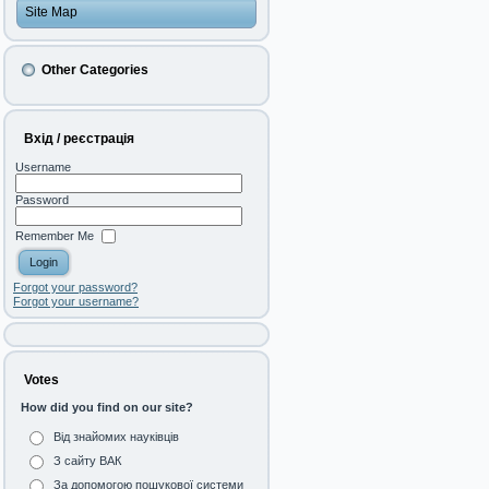
Site Map
Other Categories
Вхід / реєстрація
Username
Password
Remember Me
Forgot your password?
Forgot your username?
Votes
How did you find on our site?
Від знайомих науківців
З сайту ВАК
За допомогою пошукової системи