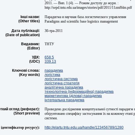
2011. — Вип. 1 (4). — Режим доступу до журн. :
http://sepd.tntu.edu.ua/images/stories/pdf/2011/11zmfblm.pdf
Інші назви:
Парадигма и научная база логистического управления
(Other titles)
Paradigms and scientific base logistics management
Дата публікації:
30-тра-2011
(Date of publication)
Видавник:
ТНТУ
(Editor)
УДК:
658.5
(UDC)
339.13
Ключові слова:
парадигма
(Key words)
логістика
логістична система
логістична стратегія
аналітична парадигма
технологічна (інформаційна) парадигма
маркетингова (ділова) парадигма
інтегральна парадигма
ткий огляд (реферат):
Проведено дослідження концептуальної сутності парадигм в
(Short preview)
обґрунтовано специфіку застосування їх на кожному етапі 
системи.
ідентифікатор ресурсу):
http://elartu.tntu.edu.ua/handle/123456789/1280