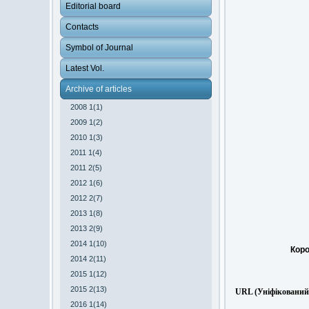
Editorial board
Contacts
Symbol of Journal
Latest Vol.
Archive of articles
2008 1(1)
2009 1(2)
2010 1(3)
2011 1(4)
2011 2(5)
2012 1(6)
2012 2(7)
2013 1(8)
2013 2(9)
2014 1(10)
Коро
2014 2(11)
2015 1(12)
2015 2(13)
URL (Уніфікований 
2016 1(14)