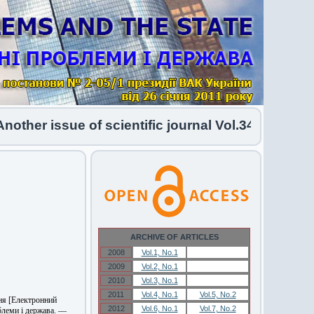
ther issue of scientific journal Vol.34 No.1 2026
ARCHIVE OF ARTICLES
2008
Vol.1, No.1
Vol.1, No.1
2009
Vol.2, No.1
Vol.2, No.1
2010
Vol.3, No.1
Vol.3, No.1
2011
Vol.4, No.1
Vol.5, No.2
ння [Електронний
2012
Vol.6, No.1
Vol.7, No.2
облеми і держава. —