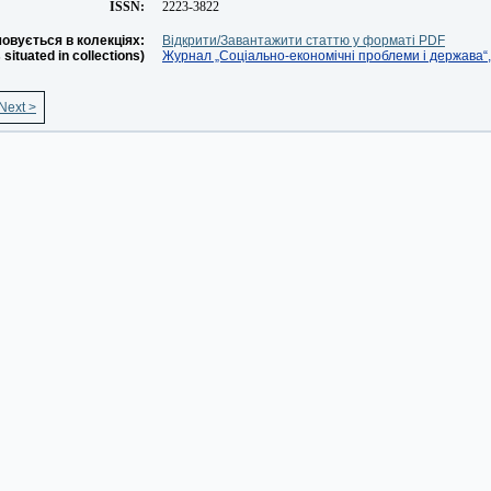
ISSN:
2223-3822
овується в колекціях:
Відкрити/Завантажити статтю у форматі PDF
s situated in collections)
Журнал „Соціально-економічні проблеми і держава“, 
Next >