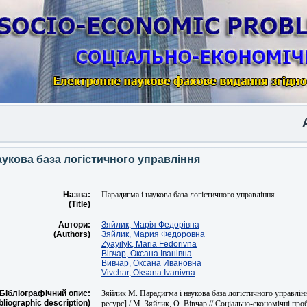
Ano
аукова база логістичного управління
Назва:
Парадигма і наукова база логістичного управління
(Title)
Автори:
Зяйлик, Марія Федорівна
(Authors)
Зяйлик, Мария Федоровна
Zyayilyk, Maria Fedorіvna
Вівчар, Оксана Іванівна
Вивчар, Оксана Ивановна
Vivchar, Oksana Ivanivna
Бібліографічний опис:
Зяйлик М. Парадигма і наукова база логістичного управлі
bliographic description)
ресурс] / М. Зяйлик, О. Вівчар // Соціально-економічні пр