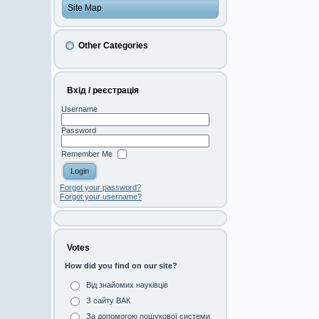
Site Map
Other Categories
Вхід / реєстрація
Username
Password
Remember Me
Forgot your password?
Forgot your username?
Votes
How did you find on our site?
Від знайомих науківців
З сайту ВАК
За допомогою пошукової системи