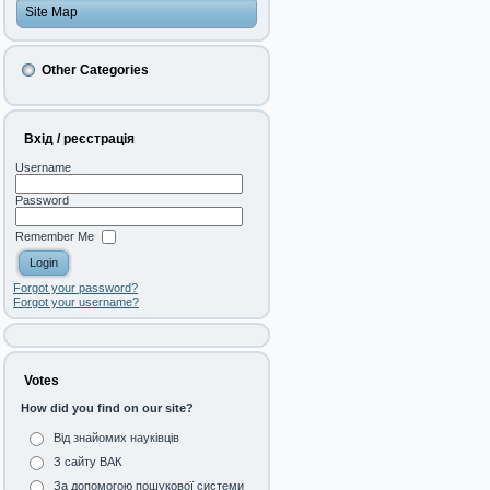
Site Map
Other Categories
Вхід / реєстрація
Username
Password
Remember Me
Forgot your password?
Forgot your username?
Votes
How did you find on our site?
Від знайомих науківців
З сайту ВАК
За допомогою пошукової системи