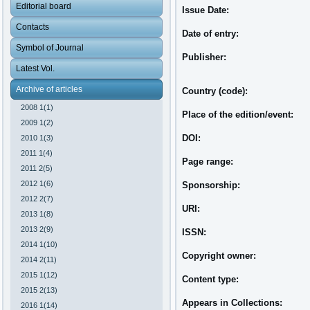
Editorial board
Issue Date:
Contacts
Date of entry:
Symbol of Journal
Publisher:
Latest Vol.
Archive of articles
Country (code):
2008 1(1)
Place of the edition/event:
2009 1(2)
DOI:
2010 1(3)
2011 1(4)
Page range:
2011 2(5)
2012 1(6)
Sponsorship:
2012 2(7)
URI:
2013 1(8)
2013 2(9)
ISSN:
2014 1(10)
Copyright owner:
2014 2(11)
2015 1(12)
Content type:
2015 2(13)
Appears in Collections:
2016 1(14)