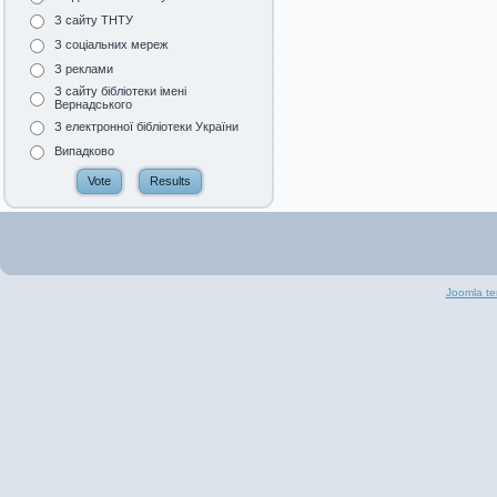
З сайту ТНТУ
З соціальних мереж
З реклами
З сайту бібліотеки імені
Вернадського
З електронної бібліотеки України
Випадково
Joomla te