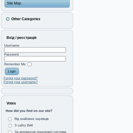
Site Map
Other Categories
Вхід / реєстрація
Username
Password
Remember Me
Forgot your password?
Forgot your username?
Votes
How did you find on our site?
Від знайомих науківців
З сайту ВАК
За допомогою пошукової системи