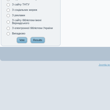
З сайту ТНТУ
З соціальних мереж
З реклами
З сайту бібліотеки імені
Вернадського
З електронної бібліотеки України
Випадково
Joomla te