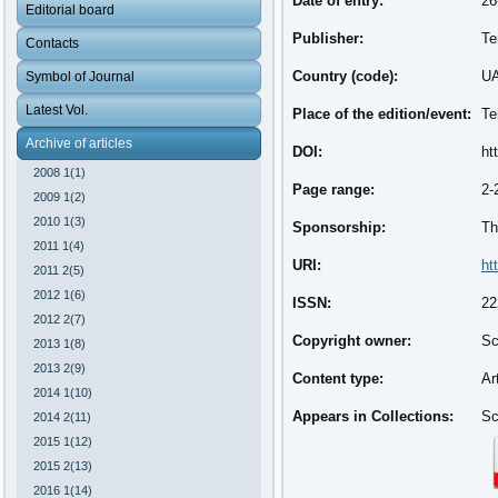
Date of entry:
26
Editorial board
Publisher:
Te
Contacts
Country (code):
U
Symbol of Journal
Latest Vol.
Place of the edition/event:
Te
Archive of articles
DOI:
ht
2008 1(1)
Page range:
2-
2009 1(2)
2010 1(3)
Sponsorship:
Th
2011 1(4)
URI:
ht
2011 2(5)
2012 1(6)
ISSN:
22
2012 2(7)
Copyright owner:
Sc
2013 1(8)
2013 2(9)
Content type:
Ar
2014 1(10)
Appears in Collections:
Sc
2014 2(11)
2015 1(12)
2015 2(13)
2016 1(14)