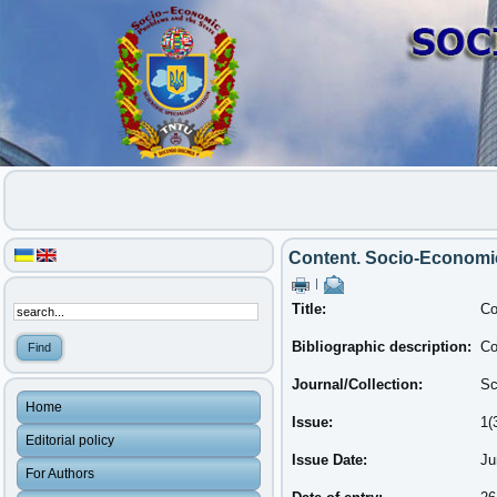
Content. Socio-Economic
|
Title:
Co
Bibliographic description:
Co
Journal/Collection:
Sc
Home
Issue:
1(
Editorial policy
Issue Date:
Ju
For Authors