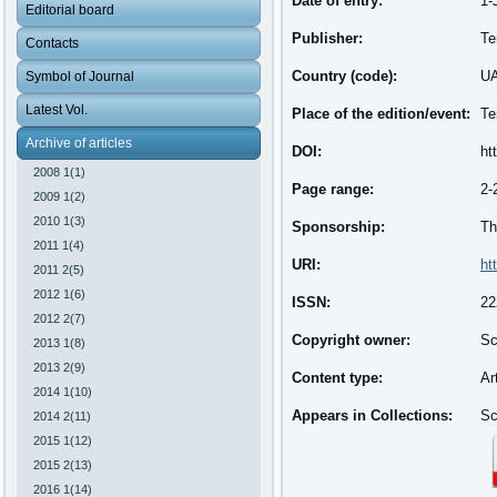
Date of entry:
1-
Editorial board
Publisher:
Te
Contacts
Country (code):
U
Symbol of Journal
Latest Vol.
Place of the edition/event:
Te
Archive of articles
DOI:
ht
2008 1(1)
Page range:
2-
2009 1(2)
2010 1(3)
Sponsorship:
Th
2011 1(4)
URI:
ht
2011 2(5)
2012 1(6)
ISSN:
22
2012 2(7)
Copyright owner:
Sc
2013 1(8)
2013 2(9)
Content type:
Ar
2014 1(10)
Appears in Collections:
Sc
2014 2(11)
2015 1(12)
2015 2(13)
2016 1(14)