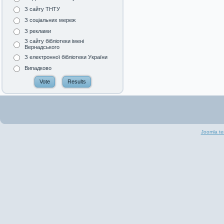
З сайту ТНТУ
З соціальних мереж
З реклами
З сайту бібліотеки імені
Вернадського
З електронної бібліотеки України
Випадково
Joomla te