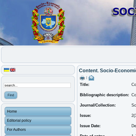
Content. Socio-Economic
|
Title:
Co
Bibliographic description:
Co
Journal/Collection:
Sc
Home
Issue:
2(
Editorial policy
Issue Date:
De
For Authors