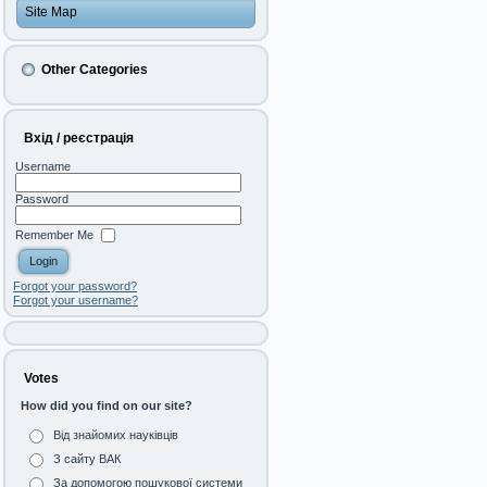
Site Map
Other Categories
Вхід / реєстрація
Username
Password
Remember Me
Forgot your password?
Forgot your username?
Votes
How did you find on our site?
Від знайомих науківців
З сайту ВАК
За допомогою пошукової системи