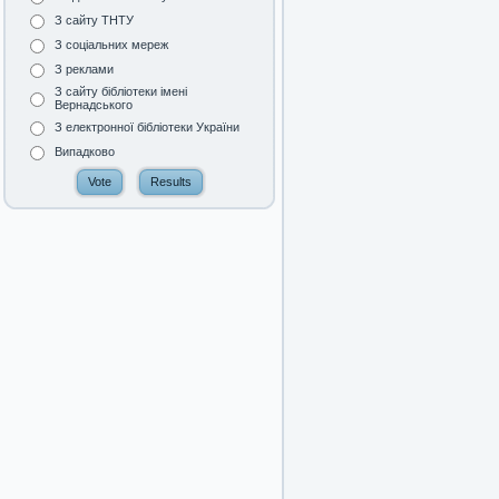
З сайту ТНТУ
З соціальних мереж
З реклами
З сайту бібліотеки імені
Вернадського
З електронної бібліотеки України
Випадково