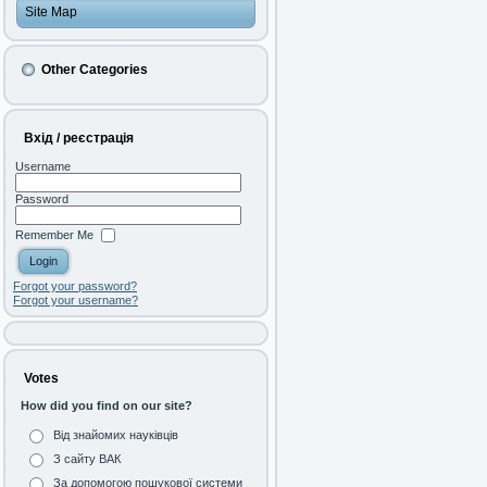
Site Map
Other Categories
Вхід / реєстрація
Username
Password
Remember Me
Forgot your password?
Forgot your username?
Votes
How did you find on our site?
Від знайомих науківців
З сайту ВАК
За допомогою пошукової системи