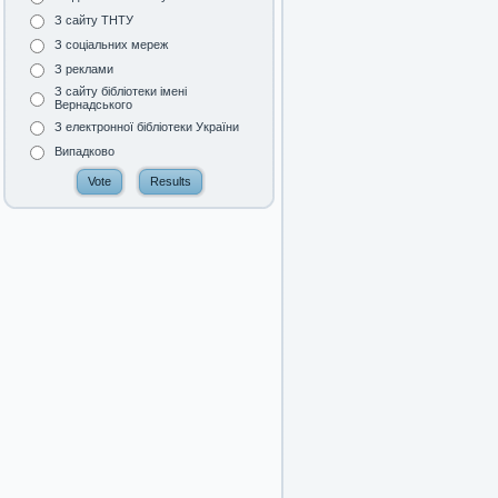
З сайту ТНТУ
З соціальних мереж
З реклами
З сайту бібліотеки імені
Вернадського
З електронної бібліотеки України
Випадково