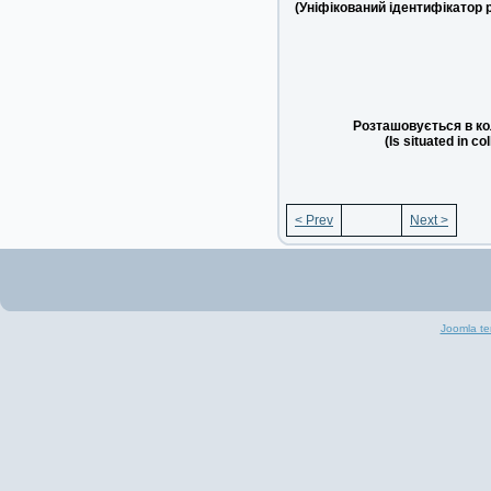
(Уніфікований ідентифікатор 
Розташовується в ко
(Is situated in co
< Prev
Next >
Joomla te