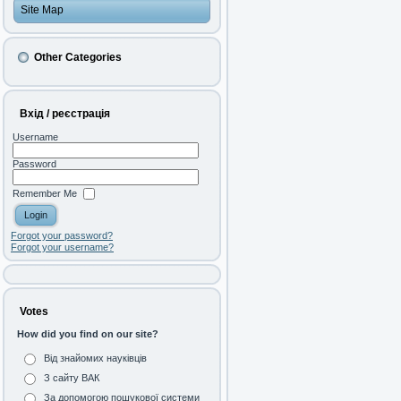
Site Map
Other Categories
Вхід / реєстрація
Username
Password
Remember Me
Forgot your password?
Forgot your username?
Votes
How did you find on our site?
Від знайомих науківців
З сайту ВАК
За допомогою пошукової системи