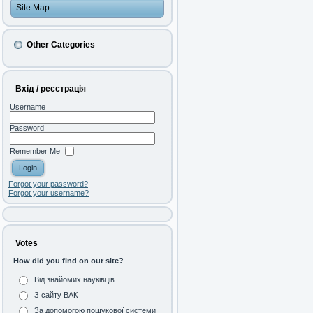
Site Map
Other Categories
Вхід / реєстрація
Username
Password
Remember Me
Forgot your password?
Forgot your username?
Votes
How did you find on our site?
Від знайомих науківців
З сайту ВАК
За допомогою пошукової системи