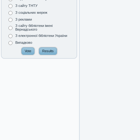
З сайту ТНТУ
З соціальних мереж
З реклами
З сайту бібліотеки імені
Вернадського
З електронної бібліотеки України
Випадково