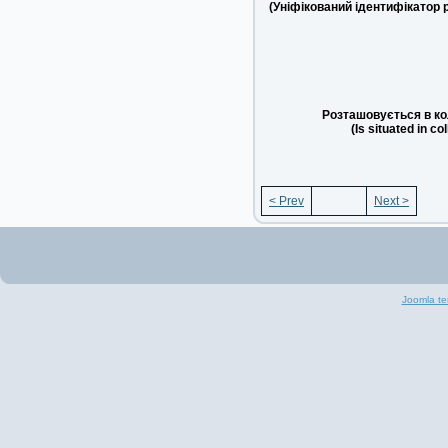
(Уніфікований ідентифікатор 
Розташовується в ко
(Is situated in co
< Prev
Next >
Joomla te