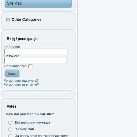
Site Map
Other Categories
Вхід / реєстрація
Username
Password
Remember Me
Forgot your password?
Forgot your username?
Votes
How did you find on our site?
Від знайомих науківців
З сайту ВАК
За допомогою пошукової системи