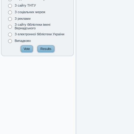
З сайту ТНТУ
З соціальних мереж
З реклами
З сайту бібліотеки імені
Вернадського
З електронної бібліотеки України
Випадково