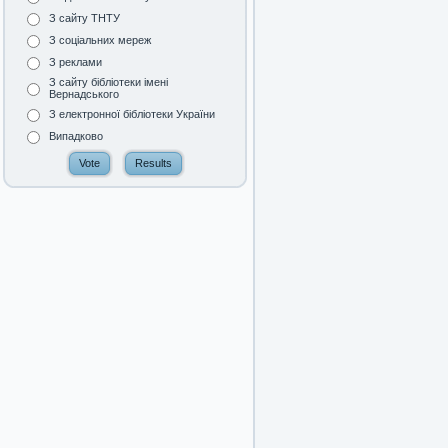
З сайту ТНТУ
З соціальних мереж
З реклами
З сайту бібліотеки імені
Вернадського
З електронної бібліотеки України
Випадково