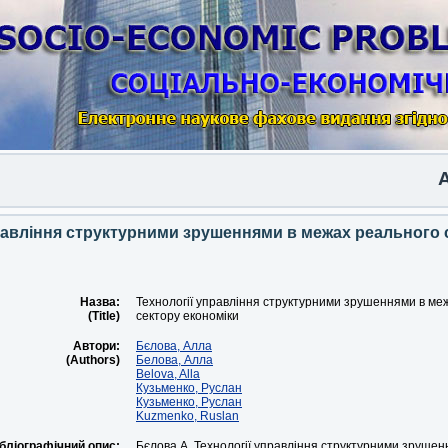
Anot
равління структурними зрушеннями в межах реального 
Назва:
Технології управління структурними зрушеннями в ме
(Title)
сектору економіки
Автори:
Бєлова, Алла
(Authors)
Белова, Алла
Belova, Alla
Кузьменко, Руслан
Кузьменко, Руслан
Kuzmenko, Ruslan
бліографічний опис:
Бєлова А. Технології управління структурними зруше