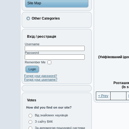
Site Map
Other Categories
Вхід / реєстрація
Username
Password
(Уніфікований ід
Remember Me
Forgot your password?
Forgot your username?
Розташов
(Is 
< Prev
Votes
How did you find on our site?
Від знайомих науківців
З сайту ВАК
За допомогою пошукової системи