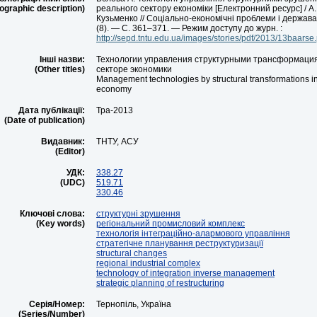
iographic description)
реального сектору економіки [Електронний ресурс] / А.
Кузьменко // Соціально-економічні проблеми і держава
(8). — С. 361–371. — Режим доступу до журн. :
http://sepd.tntu.edu.ua/images/stories/pdf/2013/13baarse.
Інші назви:
Технологии управления структурными трансформаци
(Other titles)
секторе экономики
Management technologies by structural transformations in 
economy
Дата публікації:
Тра-2013
(Date of publication)
Видавник:
ТНТУ, АСУ
(Editor)
УДК:
338.27
(UDC)
519.71
330.46
Ключові слова:
структурні зрушення
(Key words)
регіональний промисловий комплекс
технологія інтеграційно-алармового управління
стратегічне планування реструктуризації
structural changes
regional industrial complex
technology of integration inverse management
strategic planning of restructuring
Серія/Номер:
Тернопіль, Україна
(Series/Number)