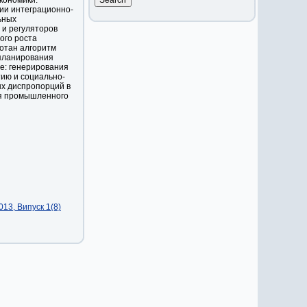
кономики.
ии интеграционно-
ьных
 и регуляторов
ого роста
отан алгоритм
 планирования
е: генерирования
тию и социально-
ых диспропорций в
ия промышленного
13, Випуск 1(8)