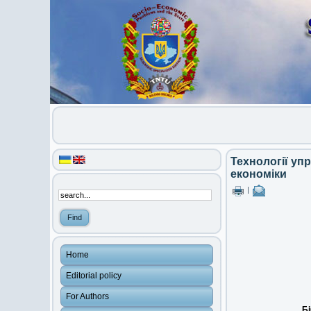
Технології уп
економіки
|
Home
Editorial policy
For Authors
Бі