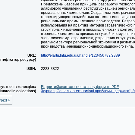
сдвигов в пределах реального сектору региональной э
Предложены базовые принципы разработки технолог
алармового управления реструктуризацией регионал
промышленных комплексов. Создан комплекс рычагов
корректирующего воздействия на темпы инновационн
регионального промышленного производства. Разраб
использования на практике методов стратегического
структурных изменений в промышленности в контекст
в регионах системных признаков к устойчивому разви
экономическому возрождению; устранения структурн
реальном секторе региональной экономики и развит
производства инновационно-информационного типа.
URL:
http://elartu.tntu.edu.ua/handle/123456789/2389
ентифікатор ресурсу)
ISSN:
2223-3822
ується в колекціях:
Відкрити/Завантажити статтю у форматі PDF
situated in collections)
Журнал „Соціально-економічні проблеми і держава“, 20
Next >