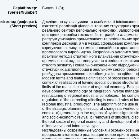
Серія/Номер:
Випуск 1 (8);
(Series/Number)
ий огляд (реферат):
Досліджено сучасні умови та особливості ініціювання 
(Short preview)
контексті реалізації цілеорієнтованих структурних зр
реального сектору регіональної економіки. Запропоно
принципи розробки технології інтеграційно-алармовог
реструктуризацією промисловості та регіональних пр
комплексів держави, а у її межах, сформовано комплек
коригуючого впливу на темпи інноваційного зростання
промислового виробництва. Розроблено алгоритм за
практику методів стратегічного планування структурни
промисловості задля: генерування в регіонах системн
сталого розвитку і соціально-економічного відродженн
структурних диспропорцій в реальному секторі регіона
розбудови промислового виробництва інноваційно-інф
Modern terms and features of initiation of processes are in
context of realization of having special purpose structura
limits of the real to the sector of regional economy. Base p
development of technology of integration inverse manage
restructuring of regional industrial complexes. The compl
regulators of the correcting affecting is created rates of in
regional industrial production. The algorithm of the use i
of the strategic planning of structural changes is worked ou
context: a) generating in the regions of system signs to 
and socio-economic revival; b) removals of structural disp
the real sector of regional economy and development of in
of innovative and informative type.
Исследованы современные условия и особенности и
процессов в контексте реализации целее ориентиров