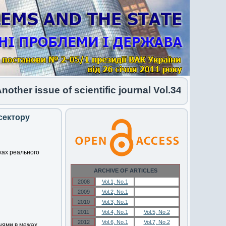
her issue of scientific journal Vol.34 No.1 2026 
сектору
жах реального
ARCHIVE OF ARTICLES
2008
Vol.1, No.1
Vol.1, No.1
2009
Vol.2, No.1
Vol.2, No.1
2010
Vol.3, No.1
Vol.3, No.1
2011
Vol.4, No.1
Vol.5, No.2
2012
Vol.6, No.1
Vol.7, No.2
ннями в межах