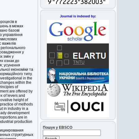
Journal is indexed by:
процесів в
ушень в межах
вано базові
о управління
омислових
с важелів
 регіонального
провадження у
х змін у
их ознак до
я; усунення
льної економіки та
ормаційного типу.
vestigational in the
l changes within the
rinciples of
ment are offered by
ex of levers and
novative height of
n practice of methods
t in industry in a
steady development
roportions are in
dustrial production
Пошук у EBSCO
нициирования
анных структурных