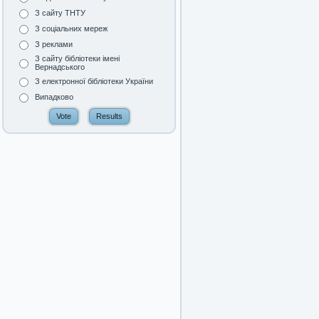
З сайту ТНТУ
З соціальних мереж
З реклами
З сайту бібліотеки імені
Вернадського
З електронної бібліотеки України
Випадково