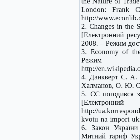
the Nature of Trade
London: Frank C
http://www.econlib
2. Changes in the S
[Електронний ресур
2008. – Режим дост
3. Economy of the
Реж
http://en.wikipedi
4. Данкверт С. А.
Халманов, О. Ю. Ос
5. ЄС погодився з
[Електронн
http://ua.korrespon
kvotu-na-import-ukr
6. Закон Україн
Митний тариф Укр