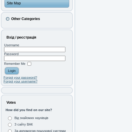
Site Map
Other Categories
Вхід / реєстрація
Username
Password
Remember Me
Forgot your password?
Forgot your username?
Votes
How did you find on our site?
Від знайомих науківців
З сайту ВАК
За допомогою пошукової системи