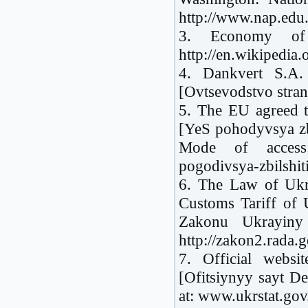
http://www.nap.edu
3. Economy of 
http://en.wikipedi
4. Dankvert S.A.
[Ovtsevodstvo stra
5. The EU agreed t
[YeS pohodyvsya zbi
Mode of access: h
pogodivsya-zbilshit
6. The Law of Uk
Customs Tariff of
Zakonu Ukrayiny 
http://zakon2.rada.
7. Official websi
[Ofitsiynyy sayt De
at: www.ukrstat.gov