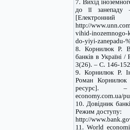
7. Вихід іноземног
до її занепаду 
[Електронн
http://www.unn.com
vihid-inozemnogo-ka
do-yiyi-zanepadu
8. Корнилюк Р. В
банків в Україні /
3(26). – С. 146-152
9. Корнилюк Р. І
Роман Корнилюк /
ресурс]. –
economy.com.ua/pub
10. Довідник банк
Режим доступу:
http://www.bank.gov
11. World economic