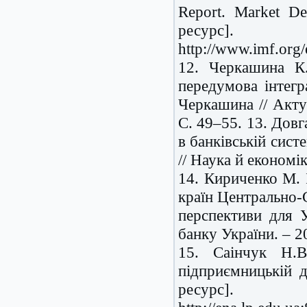
Report. Market De
ресурс
http://www.imf.org/
12. Черкашина К.
передумова інтегр
Черкашина // Акту
C. 49–55. 13. Довг
в банківській систе
// Наука й економі
14. Кириченко М. І
країн Центрально-
перспективи для У
банку України. – 2
15. Саінчук Н.В
підприємницькій д
ресурс