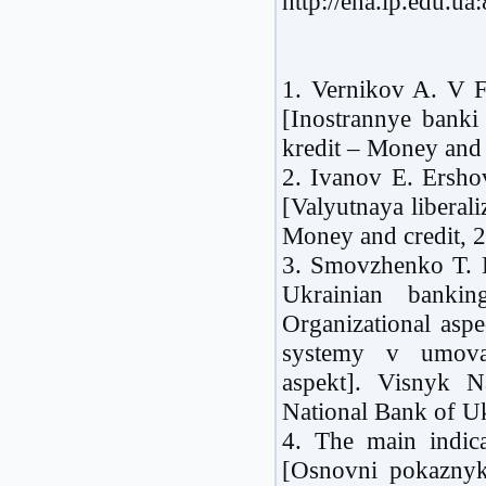
http://ena.lp.edu.u
1. Vernikov A. V F
[Inostrannye banki
kredit – Money and 
2. Ivanov E. Ershov
[Valyutnaya liberali
Money and credit, 2
3. Smovzhenko T. 
Ukrainian bankin
Organizational asp
systemy v umovak
aspekt]. Visnyk N
National Bank of Uk
4. The main indic
[Osnovni pokaznyk