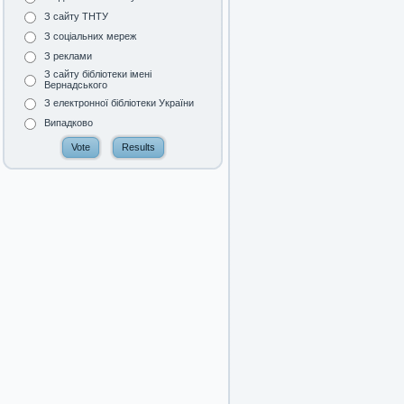
З сайту ТНТУ
З соціальних мереж
З реклами
З сайту бібліотеки імені
Вернадського
З електронної бібліотеки України
Випадково