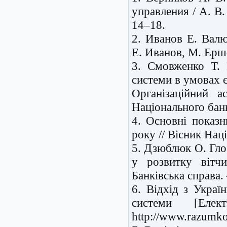
управления / А. В.
14–18.
2. Иванов Е. Валю
Е. Иванов, М. Ершо
3. Смовженко Т. 
системи в умовах є
Організаційний а
Національного банк
4. Основні показн
року // Вісник Нац
5. Дзюблюк О. Глоб
у розвитку вітчи
Банківська справа.
6. Відхід з Украї
системи [Еле
http://www.razumko