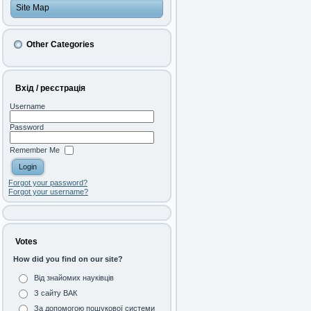
Site Map
Other Categories
Вхід / реєстрація
Username
Password
Remember Me
Forgot your password?
Forgot your username?
Votes
How did you find on our site?
Від знайомих науківців
З сайту ВАК
За допомогою пошукової системи