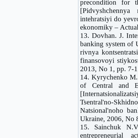
precondition for 
[Pidvyshchennya 
intehratsiyi do yev
ekonomiky – Actual
13. Dovhan. J. Inter
banking system of U
rivnya kontsentrats
finansovoyi stiyko
2013, No 1, pp. 7-1
14. Kyrychenko M. I
of Central and E
[Internatsionaliz
Tsentral'no-Skhidn
Natsional'noho ba
Ukraine, 2006, No 8
15. Sainchuk N.V.
entrepreneurial 