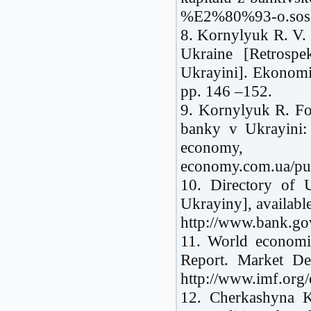
%E2%80%93-o.sosk
8. Kornylyuk R. V. R
Ukraine [Retrospe
Ukrayini]. Ekonomi
pp. 146 –152.
9. Kornylyuk R. Fo
banky v Ukrayini: 
economy, 
economy.com.ua/pub
10. Directory of 
Ukrayiny], available
http://www.bank.gov
11. World economic
Report. Market De
http://www.imf.org/
12. Cherkashyna K.