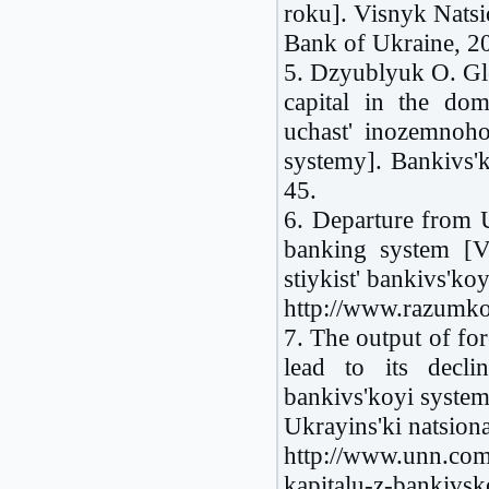
roku]. Visnyk Natsi
Bank of Ukraine, 20
5. Dzyublyuk O. Glo
capital in the dom
uchast' inozemnoho
systemy]. Bankivs'
45.
6. Departure from U
banking system [
stiykist' bankivs'koy
http://www.razumko
7. The output of fo
lead to its decl
bankivs'koyi syste
Ukrayins'ki natsion
http://www.unn.com
kapitalu-z-bankivsk