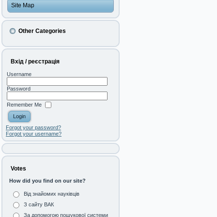
Site Map
Other Categories
Вхід / реєстрація
Username
Password
Remember Me
Forgot your password?
Forgot your username?
Votes
How did you find on our site?
Від знайомих науківців
З сайту ВАК
За допомогою пошукової системи