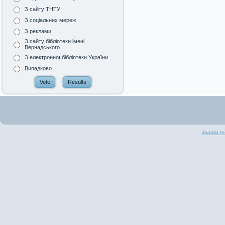
З сайту ТНТУ
З соціальних мереж
З реклами
З сайту бібліотеки імені
Вернадського
З електронної бібліотеки України
Випадково
Joomla te