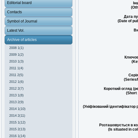
Editorial board
Ін
(Oth
Contacts
Дата пу
(Date of pub
Symbol of Journal
Ви
Latest Vol.
Archive of articles
2008 1(1)
2009 1(2)
Ключов
2010 1(3)
(Ke
2011 1(4)
2011 2(5)
Сері
(Series
2012 1(6)
2012 2(7)
Короткий огляд (р
(Short
2013 1(8)
2013 2(9)
(Уніфікований ідентифікатор 
2014 1(10)
2014 2(11)
2015 1(12)
Розташовується в ко
2015 2(13)
(Is situated in co
2016 1(14)