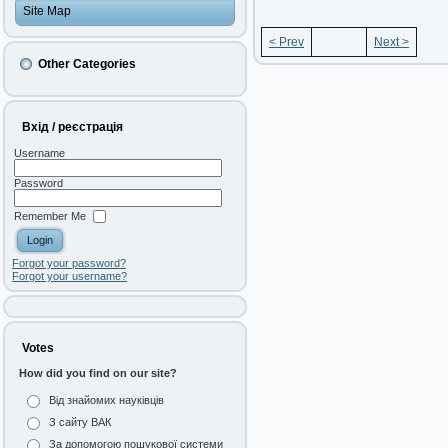
Site Map
< Prev
Next >
Other Categories
Вхід / реєстрація
Username
Password
Remember Me
Forgot your password?
Forgot your username?
Votes
How did you find on our site?
Від знайомих науківців
З сайту ВАК
За допомогою пошукової системи