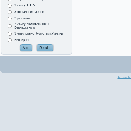
З сайту ТНТУ
З соціальних мереж
З реклами
З сайту бібліотеки імені
Вернадського
З електронної бібліотеки України
Випадково
Joomla te