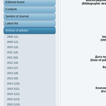
Бібліографічн
Editorial board
(Bibliographic des
Contacts
Symbol of Journal
Latest Vol.
Archive of articles
Ін
2008 1(1)
(Oth
2009 1(2)
2010 1(3)
2011 1(4)
Дата пу
2011 2(5)
(Date of pub
2012 1(6)
Ви
2012 2(7)
2013 1(8)
2013 2(9)
2014 1(10)
Ключов
2014 2(11)
(Ke
2015 1(12)
2015 2(13)
2016 1(14)