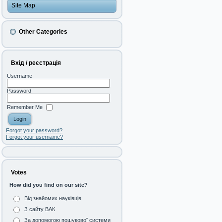
Site Map
Other Categories
Вхід / реєстрація
Username
Password
Remember Me
Forgot your password?
Forgot your username?
Votes
How did you find on our site?
Від знайомих науківців
З сайту ВАК
За допомогою пошукової системи