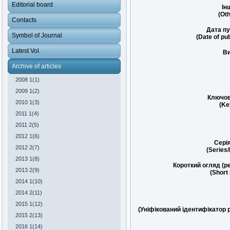
Editorial board
Ін
(Oth
Contacts
Дата пу
Symbol of Journal
(Date of pub
Latest Vol.
Ви
Archive of articles
2008 1(1)
2009 1(2)
Ключов
2010 1(3)
(Ke
2011 1(4)
2011 2(5)
2012 1(6)
Сері
2012 2(7)
(Series
2013 1(8)
Короткий огляд (р
2013 2(9)
(Short
2014 1(10)
2014 2(11)
2015 1(12)
(Уніфікований ідентифікатор 
2015 2(13)
2016 1(14)