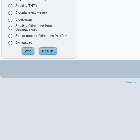
З сайту ТНТУ
З соціальних мереж
З реклами
З сайту бібліотеки імені
Вернадського
З електронної бібліотеки України
Випадково
Joomla te