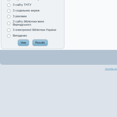
З сайту ТНТУ
З соціальних мереж
З реклами
З сайту бібліотеки імені
Вернадського
З електронної бібліотеки України
Випадково
Joomla te