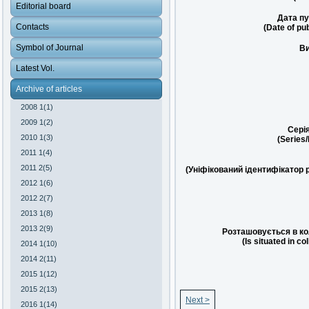
Editorial board
Дата пу
Contacts
(Date of pub
Symbol of Journal
Ви
Latest Vol.
Archive of articles
2008 1(1)
2009 1(2)
Сері
2010 1(3)
(Series
2011 1(4)
2011 2(5)
(Уніфікований ідентифікатор 
2012 1(6)
2012 2(7)
2013 1(8)
2013 2(9)
Розташовується в ко
(Is situated in co
2014 1(10)
2014 2(11)
2015 1(12)
2015 2(13)
Next >
2016 1(14)