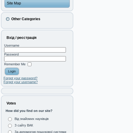
Site Map
Other Categories
Вхід / реєстрація
Username
Password
Remember Me
Forgot your password?
Forgot your username?
Votes
How did you find on our site?
Від знайомих науківців
З сайту ВАК
За допомогою пошукової системи