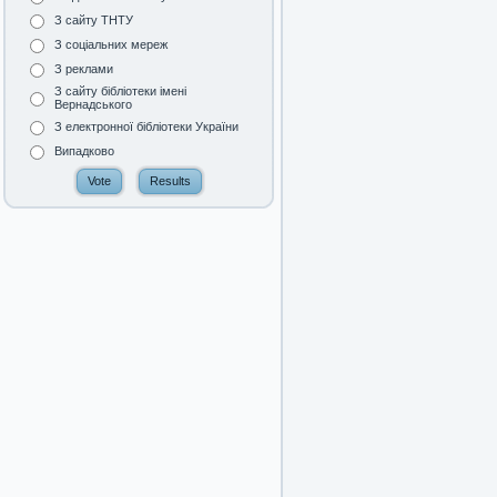
З сайту ТНТУ
З соціальних мереж
З реклами
З сайту бібліотеки імені
Вернадського
З електронної бібліотеки України
Випадково