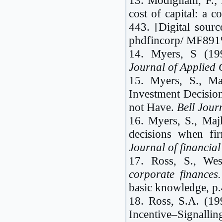
cost of capital: a 
443. [Digital sour
phdfincorp/ MF89
14. Myers, S (1993
Journal of Applied
15. Myers, S., Ma
Investment Decisio
not Have.
Bell Jour
16. Myers, S., Maj
decisions when fi
Journal of financia
17. Ross, S., Wes
corporate finances.
basic knowledge, p.4
18. Ross, S.A. (19
Incentive–Signalli