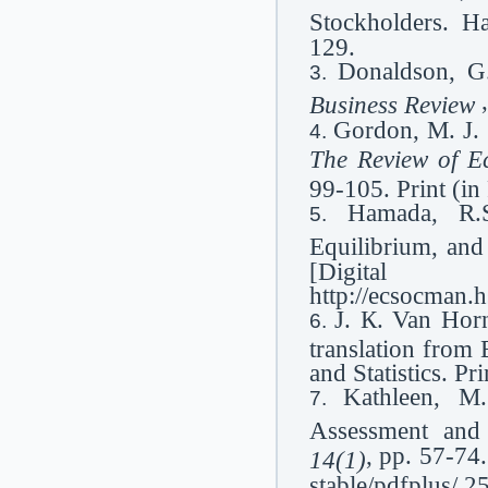
Stockholders. H
129.
Donaldson, G.
,
Business Review
Gordon, M. J. 
The Review of Ec
99-105. Print (in
Hamada, R.S
Equilibrium, and
[Digita
http://ecsocman.
J. К. Van Hor
translation from
and Statistics. Pri
Kathleen, M
Assessment an
, pp. 57-74.
14(1)
stable/pdfplus/ 