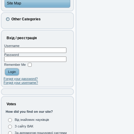
Site Map
Other Categories
Вхід / реєстрація
Username
Password
Remember Me
Forgot your password?
Forgot your username?
Votes
How did you find on our site?
Від знайомих науківців
З сайту ВАК
За допомогою пошукової системи