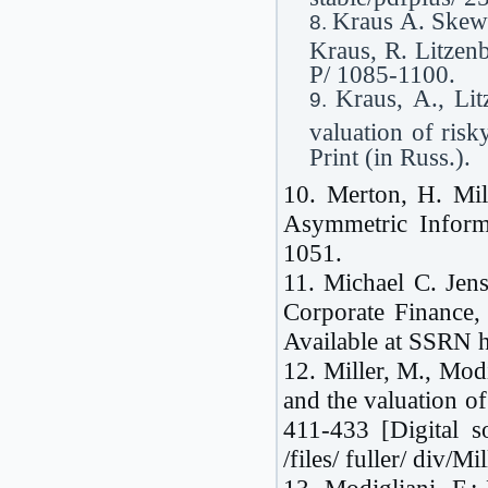
Kraus A. Skewne
Kraus, R. Litzenb
P/ 1085-1100.
Kraus, A., Li
valuation of risk
Print (in Russ.).
10. Merton, H. Mil
Asymmetric Inform
1051.
11. Michael C. Jen
Corporate Finance,
Available at SSRN h
12. Miller, M., Mod
and the valuation of
411-433 [Digital so
/files/ fuller/ di
13. Modigliani, F.;