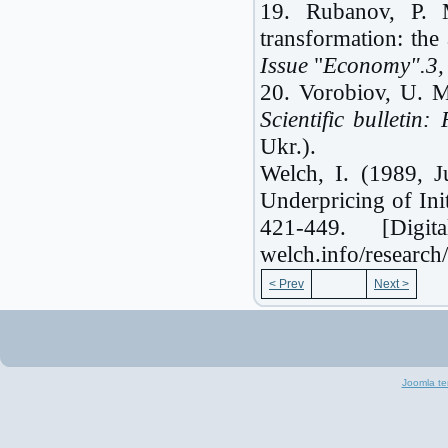
19. Rubanov, P. 
transformation: the 
Issue
"
Economy".3,
20. Vorobiov, U. М.
Scientific bulletin:
Ukr.).
Welch, I. (1989, J
Underpricing of Ini
421-449. [Digit
welch.info/research
< Prev
Next >
Joomla te