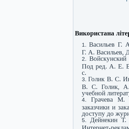
Використана літе
Васильев Г. 
Г. А. Васильев, 
Войскунский 
Под ред. А. Е. 
с.
Голик В. С. И
В. С. Голик, А
учебной литерат
Грачева М.
заказчики и зак
доступу до журн.
Дейнекин Т.
Интернет-рекла