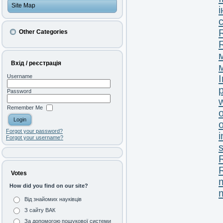
Site Map
Other Categories
Вхід / реєстрація
Username
Password
Remember Me
o
Forgot your password?
Forgot your username?
s
Votes
m
How did you find on our site?
Від знайомих науківців
З сайту ВАК
За допомогою пошукової системи