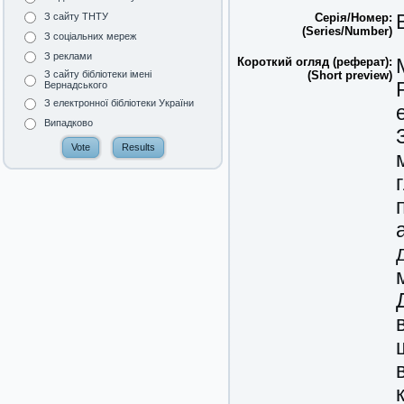
Серія/Номер:
З сайту ТНТУ
(Series/Number)
З соціальних мереж
З реклами
Короткий огляд (реферат):
(Short preview)
З сайту бібліотеки імені
Вернадського
З електронної бібліотеки України
Випадково