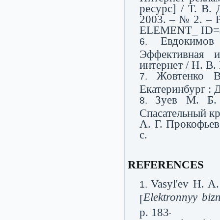
ресурс] / Т. В.
2003. – № 2. – Ре
ЕLЕMЕNT_ ІD=
Евдокимов
Эффективная и
интернет / Н. В.
Жовтенко В
Екатеринбург : Д
Зуев М. Б.
Спасательный кру
А. Г. Прокофьев
с.
REFERENCES
Vasyl'ev H. A.
Elektronnyy bizn
[
.
p. 183