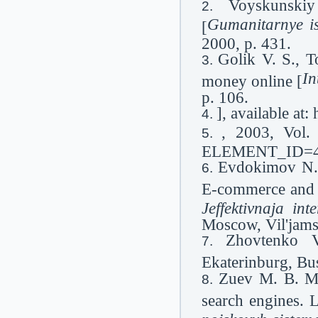
Voyskunski
Gumanitarnye is
[
2000, p. 431.
Golik V. S., T
In
money online [
p. 106.
], available at
, 2003, Vol. 2
ЕLЕMЕNT_ІD=4
Evdokimov N. V
E-commerce and 
Jeffektivnaja int
Moscow, Vil'jams
Zhovtenko 
Ekaterinburg, Bu
Zuev M. B. Ma
search engines. 
poiskovyh sistem