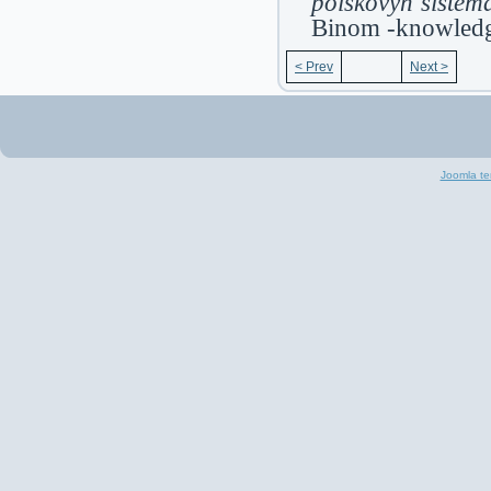
Binom -knowledge
< Prev
Next >
Joomla te