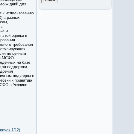
необхідний для
я к использованию
) в разных
ссам,
сь
ые и
 этой оценки в
ирования
льного требования
 регулирующих
ссия по ценным
да МСФО –
еденных на базе
 для поддержки
едрения
личным подходам к
отовки к принятию
СФО в Украине.
ипуск 1(12)