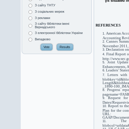
(Is situated i
З сайту ТНТУ
З соціальних мереж
З реклами
З сайту бібліотеки імені
REFERENCES
Вернадського
American Accou
З електронної бібліотеки України
Accounting Revi
Випадково
Cannes Summit
November 2011, 
Declaration on
Final Report 
http://www.sec.go
Joint Updat
Enhancements, Ap
Leaders’ Stat
Letters wit
blobkey=id&blo
Length&blobhea
_1890-100_IMA
Progress rep
pagename=FAS
Request for 
Dates/Requestvi
Report to th
Plan for the con
URL: http:/
GAAP/Documents/
Th
blobcol=urldat
US GAAP ver