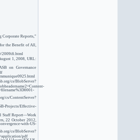
g Corporate Reports,”
r the Benefit of All,
9/2009ifi.html
 August 1, 2008, URL:
IASB on Governance
df
9communique0925.html
.org/cs/BlobServer?
obheadername2=Content-
=filename%3D0001-
g/cs/ContentServer?
-Projects/Effective-
nal Staff Report—Work
ers, 22 October 2012,
rgence-with-US-
/BlobServer?
pplication/pdf
n/vwLUAssets/EY-US-