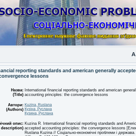
Anothe
inancial reporting standards and american generally accept
e convergence lessons
Назва:
International financial reporting standards and american genera
(Title)
accounting principles: the convergence lessons
Автори:
Kuzina, Ruslana
Кузіна, Руслана
(Authors)
Кузина, Руслана
ічний опис:
Kuzina R. International financial reporting standards and Ameri
 description)
accepted accounting principles: the convergence lessons [Еле
Ruslana Kuzina // Соціально-економічні проблеми і держава