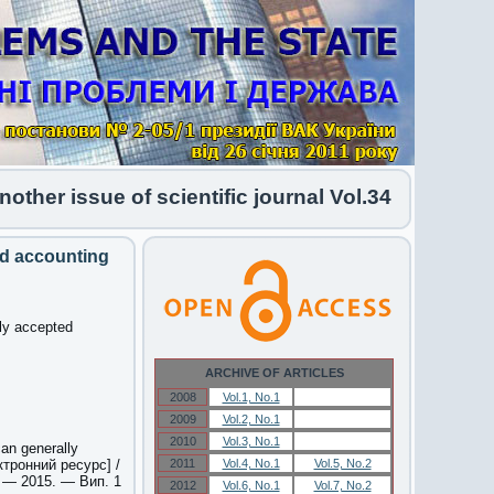
r issue of scientific journal Vol.34 No.1 2026 ha
ed accounting
lly accepted
ARCHIVE OF ARTICLES
2008
Vol.1, No.1
Vol.1, No.1
2009
Vol.2, No.1
Vol.2, No.1
2010
Vol.3, No.1
Vol.3, No.1
can generally
ктронний ресурс] /
2011
Vol.4, No.1
Vol.5, No.2
. — 2015. — Вип. 1
2012
Vol.6, No.1
Vol.7, No.2