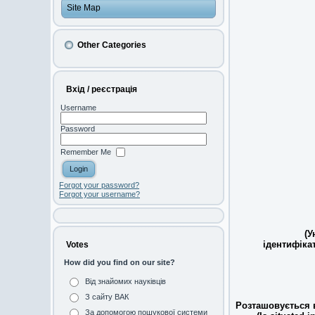
Site Map
Other Categories
Вхід / реєстрація
Username
Password
Remember Me
Forgot your password?
Forgot your username?
(У
ідентифіка
Votes
How did you find on our site?
Від знайомих науківців
З сайту ВАК
Розташовується в
За допомогою пошукової системи