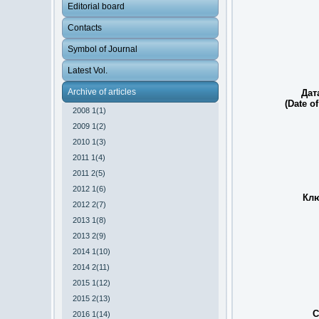
Editorial board
Contacts
Symbol of Journal
Latest Vol.
Archive of articles
Дат
(Date of
2008 1(1)
2009 1(2)
2010 1(3)
2011 1(4)
2011 2(5)
2012 1(6)
Клю
2012 2(7)
2013 1(8)
2013 2(9)
2014 1(10)
2014 2(11)
2015 1(12)
2015 2(13)
С
2016 1(14)