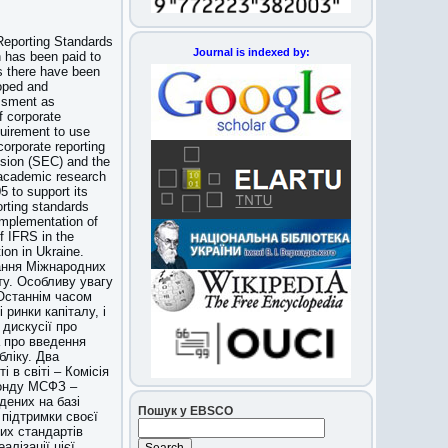
 Reporting Standards
Journal is indexed by:
n has been paid to
rs there have been
oped and
essment as
f corporate
quirement to use
corporate reporting
sion (SEC) and the
 academic research
 to support its
orting standards
implementation of
of IFRS in the
ion in Ukraine.
тання Міжнародних
іту. Особливу увагу
Останнім часом
ринки капіталу, і
 дискусії про
а про введення
бліку. Два
 в світі – Комісія
Фонду МСФЗ –
дених на базі
Пошук у EBSCO
підтримки своєї
их стандартів
алізації цієї