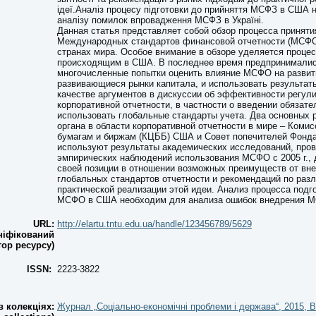
ідеї.Аналіз процесу підготовки до прийняття МСФЗ в США 
аналізу помилок впровадження МСФЗ в Україні.
Данная статья представляет собой обзор процесса приняти
Международных стандартов финансовой отчетности (МСФО
странах мира. Особое внимание в обзоре уделяется проце
происходящим в США. В последнее время предпринимали
многочисленные попытки оценить влияние МСФО на развит
развивающиеся рынки капитала, и использовать результаты
качестве аргументов в дискуссии об эффективности регул
корпоративной отчетности, в частности о введении обязате
использовать глобальные стандарты учета. Два основных
органа в области корпоративной отчетности в мире – Коми
бумагам и биржам (КЦББ) США и Совет попечителей Фон
используют результаты академических исследований, пров
эмпирических наблюдений использования МСФО с 2005 г.,
своей позиции в отношении возможных преимуществ от вн
глобальных стандартов отчетности и рекомендаций по раз
практической реализации этой идеи. Анализ процесса подг
МСФО в США необходим для анализа ошибок внедрения М
URL:
http://elartu.tntu.edu.ua/handle/123456789/5629
ніфікований
тор ресурсу)
ISSN:
2223-3822
 колекціях:
Журнал „Соціально-економічні проблеми і держава“, 2015, В