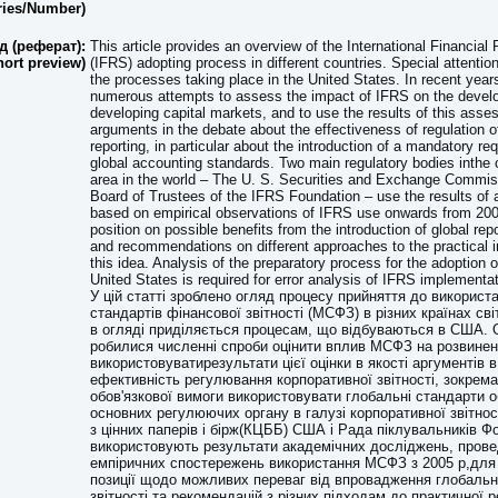
ries/Number)
д (реферат):
This article provides an overview of the International Financial
hort preview)
(IFRS) adopting process in different countries. Special attentio
the processes taking place in the United States. In recent yea
numerous attempts to assess the impact of IFRS on the devel
developing capital markets, and to use the results of this ass
arguments in the debate about the effectiveness of regulation o
reporting, in particular about the introduction of a mandatory re
global accounting standards. Two main regulatory bodies inthe 
area in the world – The U. S. Securities and Exchange Commis
Board of Trustees of the IFRS Foundation – use the results of
based on empirical observations of IFRS use onwards from 2005
position on possible benefits from the introduction of global rep
and recommendations on different approaches to the practical 
this idea. Analysis of the preparatory process for the adoption 
United States is required for error analysis of IFRS implementat
У цій статті зроблено огляд процесу прийняття до викорис
стандартів фінансової звітності (МСФЗ) в різних країнах св
в огляді приділяється процесам, що відбуваються в США. 
робилися численні спроби оцінити вплив МСФЗ на розвинені 
використовуватирезультати цієї оцінки в якості аргументів в
ефективність регулювання корпоративної звітності, зокрем
обов'язкової вимоги використовувати глобальні стандарти о
основних регулюючих органу в галузі корпоративної звітності
з цінних паперів і бірж(КЦББ) США і Рада піклувальників 
використовують результати академічних досліджень, прове
емпіричних спостережень використання МСФЗ з 2005 р,для 
позиції щодо можливих переваг від впровадження глобальн
звітності та рекомендацій з різних підходам до практичної ре