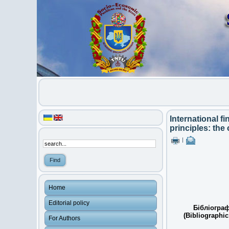
International f
principles: th
|
Home
Editorial policy
Бібліограф
(Bibliographic
For Authors