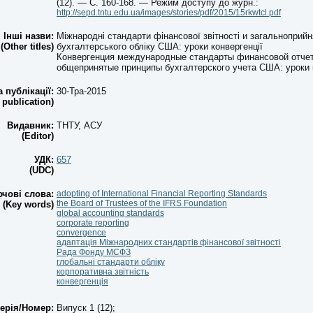
(12). — С. 160-168. — Режим доступу до журн.:
http://sepd.tntu.edu.ua/images/stories/pdf/2015/15rkwtcl.pdf
Інші назви:
Міжнародні стандарти фінансової звітності и загальноприйн
(Other titles)
бухгалтерського обліку США: уроки конвергенції
Конвергенция международные стандарты финансовой отчет
общепринятые принципы бухгалтерского учета США: уроки 
а публікації:
30-Тра-2015
 publication)
Видавник:
ТНТУ, АСУ
(Editor)
УДК:
657
(UDC)
чові слова:
adopting of International Financial Reporting Standards
the Board of Trustees of the IFRS Foundation
(Key words)
global accounting standards
corporate reporting
convergence
адаптація Міжнародних стандартів фінансової звітності
Рада Фонду МСФЗ
глобальні стандарти обліку
корпоративна звітність
конвергенція
ерія/Номер:
Випуск 1 (12);