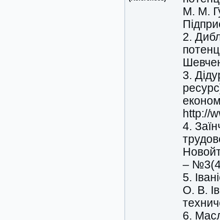
М. М. 
Підпри
2. Диб
потенц
Шевчен
3. Дід
ресурс
економ
http:/
4. Заї
трудово
Новойт
– №3(4
5. Іван
О. В. 
технич
6. Мас