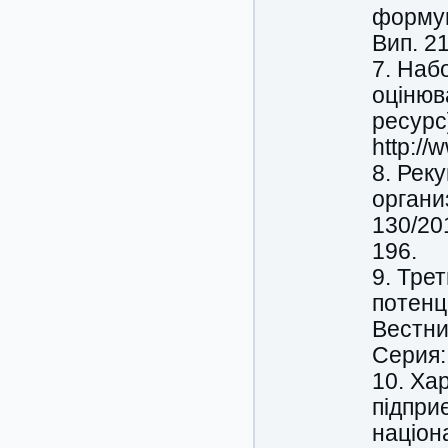
формув
Вип. 21
7. Наб
оцінюв
ресурс
http:/
8. Рек
организ
130/201
196.
9. Тре
потенц
Вестни
Серия:
10. Ха
підприє
націон