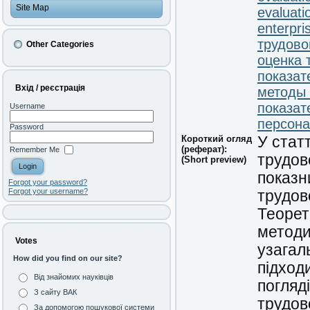
Site Map
evaluati
enterpris
трудово
Other Categories
оценка 
показат
Вхід / реєстрація
методы 
показат
Username
персона
Password
Короткий огляд
У стат
(реферат):
Remember Me
трудов
(Short preview)
показн
Forgot your password?
Forgot your username?
трудов
Теорет
методи
Votes
узагал
How did you find on our site?
підход
Від знайомих науківців
погляд
З сайту ВАК
трудов
За допомогою пошукової системи