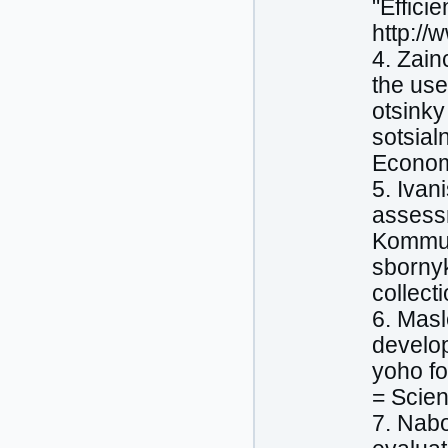
"Effici
http:/
4. Zain
the use
otsinky
sotsial
Economi
5. Ivan
assessm
Kommun
sbornyk
collect
6. Masl
develop
yoho fo
= Scien
7. Nab