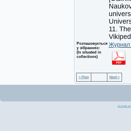
Naukov
univers
Univers
11. The
Vikipedi
Розташовується
Журнал 
у зібраннях:
(Is situated in
collections)
< Prev
Next >
Joomla te