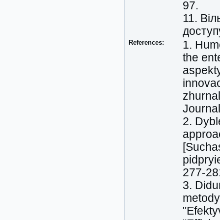
97.
11. Ві
доступу
References:
1. Hume
the ent
aspekty
innovac
zhurnal
Journal
2. Dyb
approac
[Suchas
pidpryi
277-28
3. Didu
metody
"Efekty