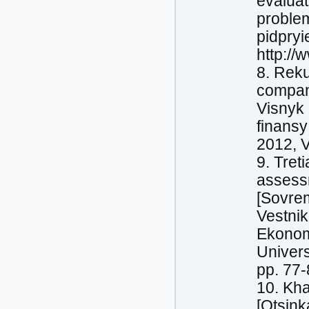
evaluat
problem
pidpryi
http:/
8. Reku
company
Visnyk 
finansy
2012, V
9. Tret
assessm
[Sovrem
Vestnik
Ekonomi
Univers
pp. 77-
10. Kha
[Otsink