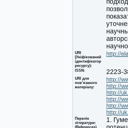
подход
позвол
показа
уточне
научны
авторс
научно
URI
http://e
(Уніфікований
ідентифікатор
ресурсу):
ISSN:
2223-3
URI для
http://
пов’язаного
http://
матеріалу:
http://uk
http://
http://
http://uk
Перелік
1. Гум
літератури:
потенц
(References)