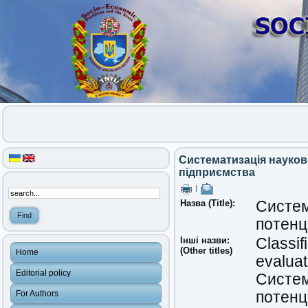
Систематизація науков
підприємства
|
Назва (Title):
Систем
потенц
Інші назви:
Classif
(Other titles)
Home
evaluat
Editorial policy
Систем
For Authors
потенц