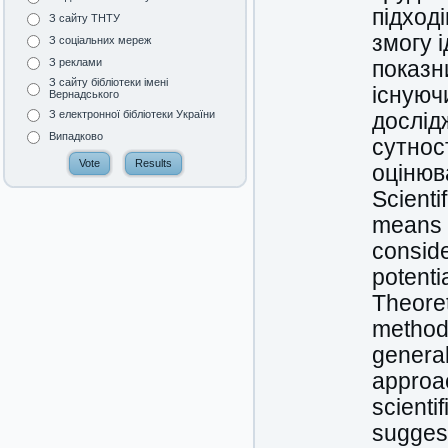
підход
З сайту ТНТУ
змогу 
З соціальних мереж
З реклами
показн
З сайту бібліотеки імені
існуюч
Вернадського
З електронної бібліотеки України
дослід
Випадково
сутнос
оцінюв
Scienti
means 
conside
potenti
Theoret
methods
general
approa
scienti
suggest