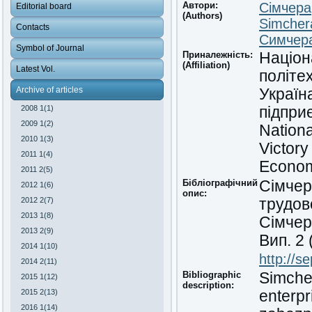
Автори:
Сімчера
Editorial board
(Authors)
Simcher
Contacts
Симчера
Symbol of Journal
Приналежність:
Націон
(Affiliation)
Latest Vol.
політе
Archive of articles
Україна
2008 1(1)
підпри
2009 1(2)
Nationa
2010 1(3)
Victory
2011 1(4)
Econom
2011 2(5)
Бібліографічний
Сімчер
2012 1(6)
опис:
2012 2(7)
трудов
2013 1(8)
Сімчер
2013 2(9)
Вип. 2
2014 1(10)
http://s
2014 2(11)
Bibliographic
Simcher
2015 1(12)
description:
2015 2(13)
enterpr
2016 1(14)