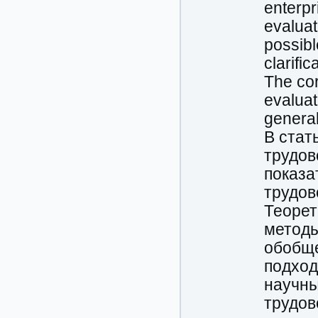
enterpr
evaluat
possibl
clarifi
The cor
evaluat
general
В стат
трудов
показа
трудов
Теорет
методы
обобще
подход
научны
трудов