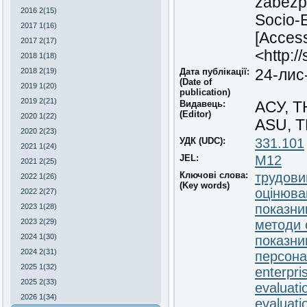
zabezpe
2016 2(15)
Socio-E
2017 1(16)
[Access
2017 2(17)
<http:/
2018 1(18)
2018 2(19)
Дата публікації:
24-лис
(Date of
2019 1(20)
publication)
2019 2(21)
Видавець:
АСУ, 
(Editor)
2020 1(22)
ASU, 
2020 2(23)
УДК (UDC):
331.101
2021 1(24)
JEL:
М12
2021 2(25)
Ключові слова:
трудови
2022 1(26)
(Key words)
оцінюва
2022 2(27)
показни
2023 1(28)
2023 2(29)
методи 
2024 1(30)
показни
2024 2(31)
персона
2025 1(32)
enterpri
2025 2(33)
evaluati
2026 1(34)
evaluat