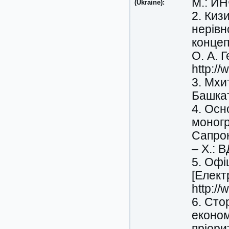
М.: ИН
(Ukraine):
2. Киз
нерівн
концеп
О. А. 
http:/
3. Мхи
Башкат
4. Осн
моногра
Сапрон
– Х.: 
5. Офі
[Елект
http://
6. Сто
економ
пріорит