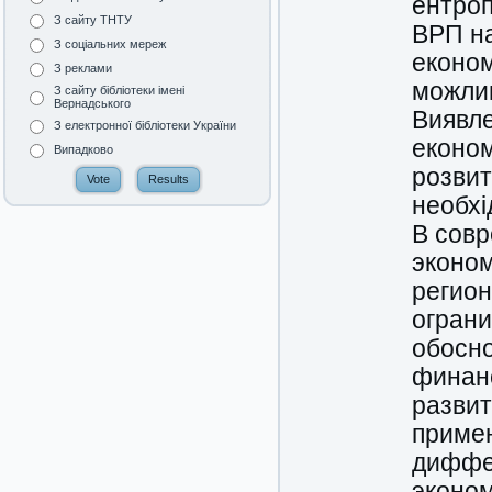
ентроп
З сайту ТНТУ
ВРП на
З соціальних мереж
економі
З реклами
можлив
З сайту бібліотеки імені
Вернадського
Виявле
З електронної бібліотеки України
економ
Випадково
розвит
необхі
В совр
эконо
регион
огран
обосн
финанс
развит
примен
диффе
эконом