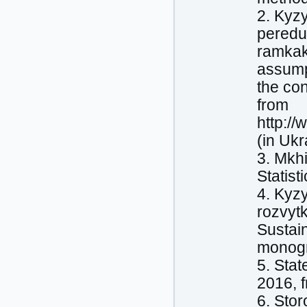
2. Kyz
peredu
ramkakh
assump
the co
from
http:/
(in Ukr
3. Mkhi
Statist
4. Kyz
rozvytk
Sustai
monogr
5. Stat
2016, f
6. Stor