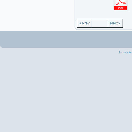
< Prev
Next >
Joomla te