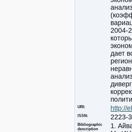
анализ
(коэф
вариац
2004-2
котор
эконом
дает в
регион
неравн
анали
дивер
коррек
полити
URI:
http:/
ISSN:
2223-
Bibliographic
1. Айв
description