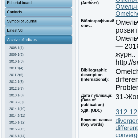
Editorial board
(Authors)
Омельч
Contacts
Omelche
Бібліографічний
Омельч
Symbol of Journal
опис:
розвит
Latest Vol.
Омельч
Archive of articles
— 2016
2008 1(1)
журн.:
2009 1(2)
http://
2010 1(3)
2011 1(4)
Bibliographic
Omelch
description
2011 2(5)
differe
(International):
2012 1(6)
Problem
2012 2(7)
Дата публікації:
31-Жо
2013 1(8)
(Date of
2013 2(9)
publication)
2014 1(10)
УДК: (UDC)
312.12
2014 2(11)
Ключові слова:
diverge
2015 1(12)
(Key words)
different
2015 2(13)
converg
2016 1(14)