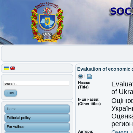
Evaluation of economic d
|
Назва:
Evaluat
(Title)
of Ukr
Інші назви:
Оцінюв
(Other titles)
Україн
Home
Оценк
Editorial policy
регио
For Authors
Автори:
Омельче