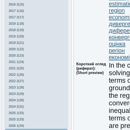
estimati
2016 2(15)
region
2017 1(16)
economi
2017 2(17)
диверге
2018 1(18)
диферен
2018 2(19)
конверг
2019 1(20)
оцінка
2019 2(21)
2020 1(22)
регіон
2020 2(23)
економі
2021 1(24)
Короткий огляд
In the 
(реферат):
2021 2(25)
solvin
(Short preview)
2022 1(26)
terms o
2022 2(27)
grounde
2023 1(28)
2023 2(29)
the reg
2024 1(30)
conver
2024 2(31)
inequal
2025 1(32)
terms 
2025 2(33)
are pre
2026 1(34)