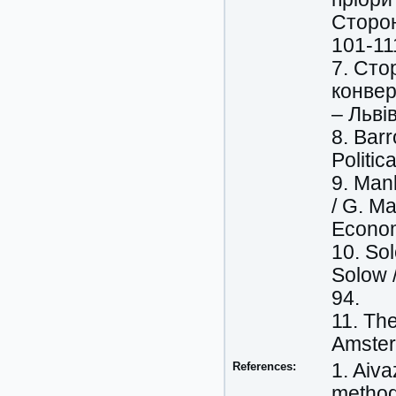
Сторон
101-11
7. Сто
конвер
– Львів
8. Barr
Politi
9. Man
/ G. Ma
Economi
10. So
Solow 
94.
11. The
Amster
References:
1. Aiv
method