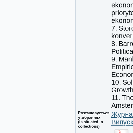
ekonom
prioryt
ekonomi
7. Stor
konverh
8. Barr
Politic
9. Mank
Empiri
Economi
10. So
Growth.
11. The
Amster
Розташовується
Журнал
у зібраннях:
Випуск
(Is situated in
collections)