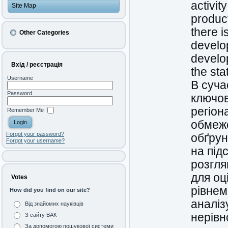
activit
Site Map
product
there i
Other Categories
develo
develop
Вхід / реєстрація
the sta
Username
В суча
Password
ключов
регіон
Remember Me
обмеже
Forgot your password?
обґрун
Forgot your username?
на підс
розгля
для оц
Votes
рівнем
How did you find on our site?
аналіз
Від знайомих науківців
нерівн
З сайту ВАК
За допомогою пошукової системи