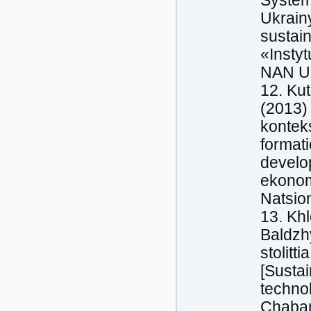
System
Ukrain
sustai
«Insty
NAN Uk
12. Kut
(2013)
konteks
formati
develo
ekonom
Natsion
13. Khl
Baldzhy
stolitt
[Susta
techno
Chaban