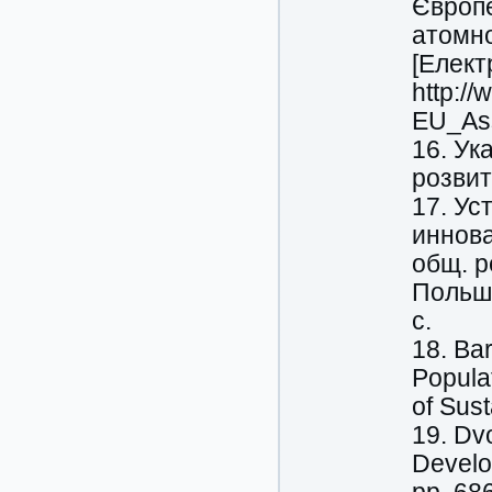
Європе
атомно
[Елект
http:/
EU_Ass
16. Ук
розвит
17. Ус
иннова
общ. р
Польша
с.
18. Bar
Popula
of Sust
19. Dvo
Develo