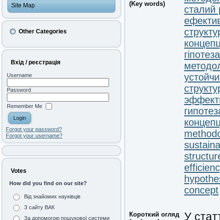
(Key words)
Site Map
сталий 
ефектив
структу
Other Categories
концепц
гіпотеза
Вхід / реєстрація
методо
устойчи
Username
структу
Password
эффект
Remember Me
гипотез
концеп
Forgot your password?
methodo
Forgot your username?
sustain
structur
efficien
Votes
hypothe
How did you find on our site?
concept
Від знайомих науківців
З сайту ВАК
Короткий огляд
У стат
За допомогою пошукової системи