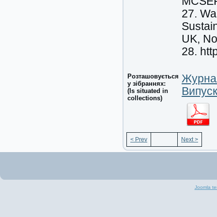
MCSER 
27. War
Sustai
UK, No
28. htt
Розташовується
Журнал
у зібраннях:
Випуск
(Is situated in
collections)
< Prev
Next >
Joomla te