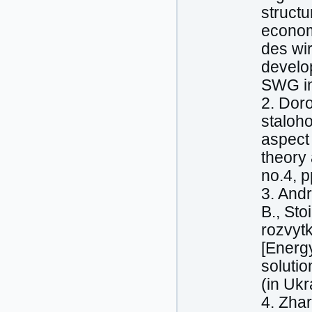
struct
econom
des wi
develo
SWG im
2. Doro
staloho
aspect
theory
no.4, p
3. Andr
B., Sto
rozvytk
[Energ
solutio
(in Ukr
4. Zhar