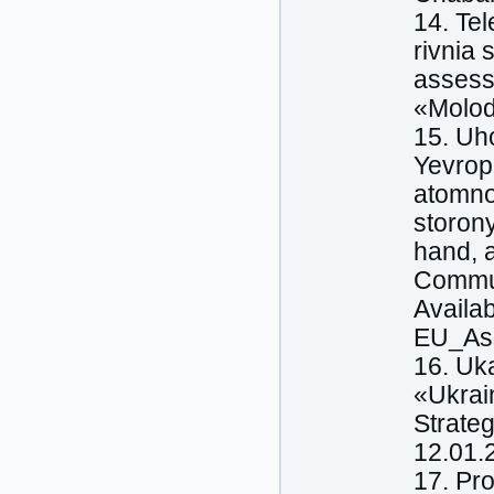
14. Te
rivnia 
assessi
«Molody
15. Uho
Yevrop
atomno
storon
hand, 
Commun
Availa
EU_Ass
16. Uk
«Ukrai
Strate
12.01.
17. Pr