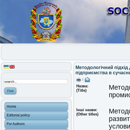
Методологічний підхід
підприємства в сучасн
|
Назва:
Методо
(Title)
промис
Home
Інші назви:
Методо
(Other titles)
Editorial policy
разви
For Authors
услов