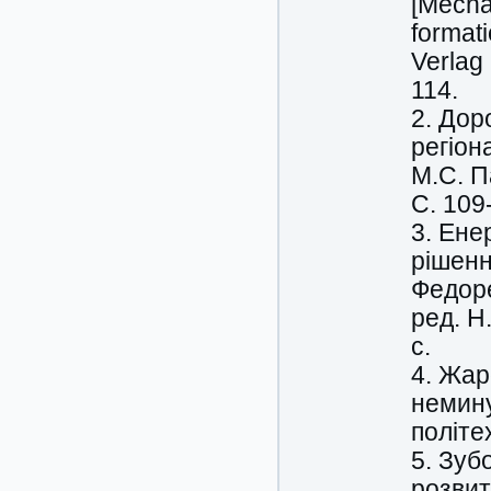
[Mecha
format
Verlag
114.
2. Дор
регіон
М.С. П
С. 109
3. Ене
рішенн
Федорей
ред. Н
с.
4. Жар
немину
політе
5. Зуб
розвит