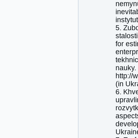
nemynu
inevita
instytu
5. Zub
stalos
for est
enterp
tekhni
nauky. 
http:/
(in Ukr
6. Khv
upravl
rozvytk
aspect
develop
Ukrain