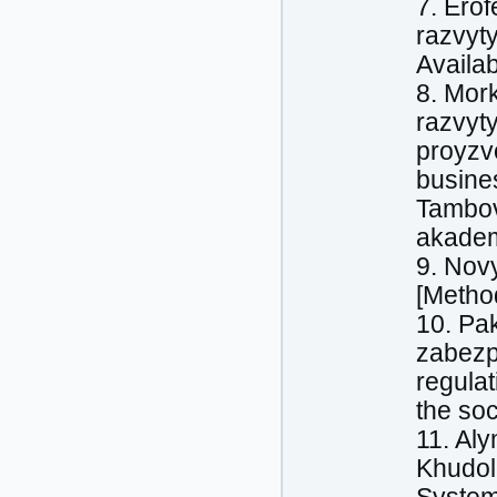
7. Ero
razvyty
Availab
8. Mor
razvyt
proyzv
busines
Tambov
akadem
9. Nov
[Metho
10. Pak
zabezp
regula
the soc
11. Aly
Khudol