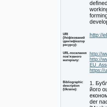
defined
workin
formin
develo
URI
http://
(Уніфікований
ідентифікатор
ресурсу):
URL-посилання
http://
пов’язаного
http://
матеріалу:
EU_Asso
https://
Bibliographic
1. Буб
description
його о
(Ukraine):
економ
der na