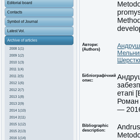
Metodo
Editorial board
promys
Contacts
Method
Symbol of Journal
develop
Latest Vol.
Archive of articles
Автори:
Андрушк
2008 1(1)
(Authors)
Мельник
2009 1(2)
Шерстю
2010 1(3)
2011 1(4)
Бібліографічний
Андруш
2011 2(5)
опис:
2012 1(6)
забезп
2012 2(7)
етапі 
2013 1(8)
Роман 
2013 2(9)
— 2016
2014 1(10)
2014 2(11)
2015 1(12)
Bibliographic
Andrush
description:
2015 2(13)
Metodo
2016 1(14)