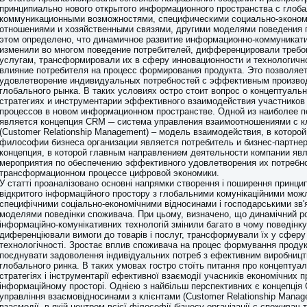
принципиально нового открытого информационного пространства с глоб
коммуникационными возможностями, специфическими социально-эконо
отношениями и хозяйственными связями, другими моделями поведения 
этом определено, что динамичное развитие информационно-коммуникат
изменили во многом поведение потребителей, дифференцировали требов
услугам, трансформировали их в сферу инновационности и технологичн
влияние потребителя на процесс формирования продукта. Это позволяет
удовлетворение индивидуальных потребностей с эффективным произво
глобального рынка. В таких условиях остро стоит вопрос о концептуаль
стратегиях и инструментарии эффективного взаимодействия участников
процессов в новом информационном пространстве. Одной из наиболее 
является концепция CRM ─ система управления взаимоотношениями с к
(Customer Relationship Management) – модель взаимодействия, в которо
философии бизнеса организации является потребитель и бизнес-партне
концепция, в которой главным направлением деятельности компании яв
мероприятия по обеспечению эффективного удовлетворения их потребн
трансформационном процессе цифровой экономики.
У статті проаналізовано основні напрямки створення і поширення принци
відкритого інформаційного простору з глобальними комунікаційними мож
специфічними соціально-економічними відносинами і господарськими зв'
моделями поведінки споживача. При цьому, визначено, що динамічний р
інформаційно-комунікативних технологій змінили багато в чому поведінку
диференціювали вимоги до товарів і послуг, трансформували їх у сферу 
технологічності. Зростає вплив споживача на процес формування продук
поєднувати задоволення індивідуальних потреб з ефективним виробниц
глобального ринка. В таких умовах гостро стоїть питання про концептуал
стратегіях і інструментарії ефективної взаємодії учасників економічних 
інформаційному просторі. Однією з найбільш перспективних є концепці
управління взаємовідносинами з клієнтами (Customer Relationship Mana
взаємодії, в якій центром всієї філософії бізнесу організації є споживач 