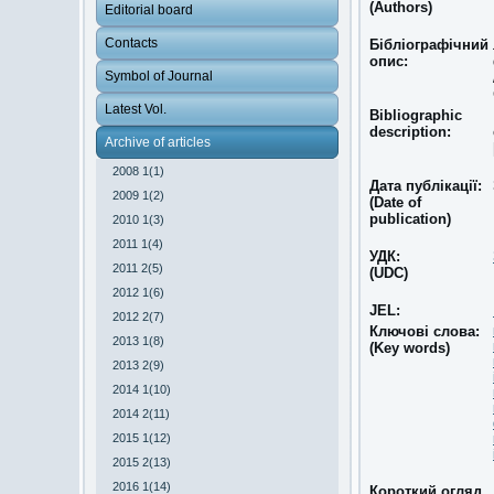
(Authors)
Editorial board
Contacts
Бібліографічний
опис:
Symbol of Journal
Latest Vol.
Bibliographic
description:
Archive of articles
2008 1(1)
Дата публікації:
2009 1(2)
(Date of
publication)
2010 1(3)
2011 1(4)
УДК:
2011 2(5)
(UDC)
2012 1(6)
JEL:
2012 2(7)
Ключові слова:
2013 1(8)
(Key words)
2013 2(9)
2014 1(10)
2014 2(11)
2015 1(12)
2015 2(13)
2016 1(14)
Короткий огляд