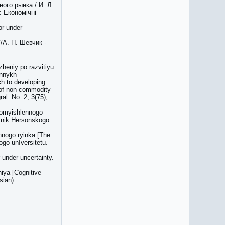
ого рынка / И. Л.
: Економічні
or under
/А. П. Шевчик -
heniy po razvitiyu
ennykh
ch to developing
 of non-commodity
al. No. 2, 3(75),
promyishlennogo
Isnik Hersonskogo
nnogo ryinka [The
ogo unIversitetu.
under uncertainty.
niya [Cognitive
sian).