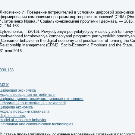
Литовченко И. Поведение потребителей в условиях цифровой экономики
формирования компаниями программ партнерских отношений (CRM) [Эле
/ Литовченко Ирина // Соціально-економічні проблеми і держава. — 2016.
С. 154-163.
Lytovchenko, I. (2016). Povyedyeniye potryebityelyey v usloviyakh tsifrovoy 
osobyennosti formirovaniya kompaniyami programm partnyerskikh otnoshyen
[Consumer behavior in the digital economy and peculiarities of forming the C
Relationship Management (CRM)]. Socio-Economic Problems and the State. 1
31-жов-2016
339.138
М310
цифровая экономика
модель поведения потребителя
информационно-коммуникационные технологии
інформаційно-комунікаційні технології
цифрова економіка
модель поведінки споживача
digital economy
model of consumer behavior
information and communication technologies
В статье проанализированы основные направления создания и распрост