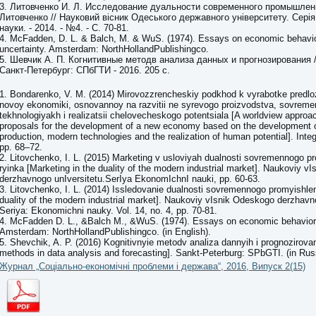
3. Литовченко И. Л. Исследование дуальности современного промышленн
Литовченко // Науковий вісник Одеського державного університету. Серія
науки. - 2014. - №4. - С. 70-81.
4. McFadden, D. L. & Balch, M. & WuS. (1974). Essays on economic behavi
uncertainty. Amsterdam: NorthHollandPublishingco.
5. Шевчик А. П. Когнитивные методв анализа данных и прогнозирования /
Санкт-Петербург: СПбГТИ - 2016. 205 с.
1. Bondarenko, V. M. (2014) Mirovozzrencheskiy podkhod k vyrabotke predloz
novoy ekonomiki, osnovannoy na razvitii ne syrevogo proizvodstva, sovrem
tekhnologiyakh i realizatsii chelovecheskogo potentsiala [A worldview approa
proposals for the development of a new economy based on the development
production, modern technologies and the realization of human potential]. Integr
pp. 68–72.
2. Litovchenko, I. L. (2015) Marketing v usloviyah dualnosti sovremennogo 
ryinka [Marketing in the duality of the modern industrial market]. Naukoviy v
derzhavnogo unIversitetu.SerIya EkonomIchnI nauki, pp. 60-63.
3. Litovchenko, I. L. (2014) Issledovanie dualnosti sovremennogo promyishle
duality of the modern industrial market]. Naukoviy vIsnik Odeskogo derzhavn
Seriya: Ekonomichni nauky. Vol. 14, no. 4, pp. 70-81.
4. McFadden D. L., &Balch M., &WuS. (1974). Essays on economic behavior 
Amsterdam: NorthHollandPublishingco. (in English).
5. Shevchik, A. P. (2016) Kognitivnyie metodv analiza dannyih i prognozirova
methods in data analysis and forecasting]. Sankt-Peterburg: SPbGTI. (in Rus
Журнал „Соціально-економічні проблеми і держава“, 2016, Випуск 2(15)