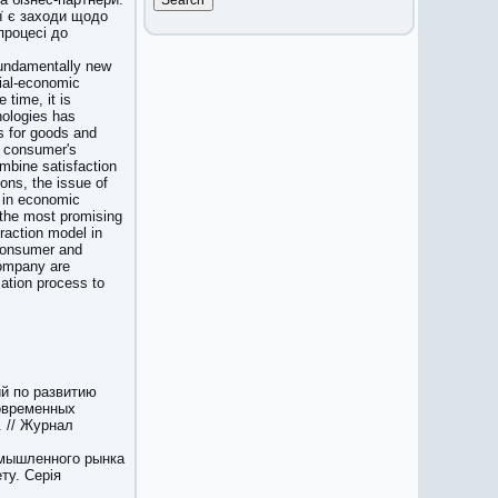
ї є заходи щодо
процесі до
 fundamentally new
cial-economic
time, it is
nologies has
s for goods and
e consumer's
ombine satisfaction
ions, the issue of
s in economic
 the most promising
action model in
 consumer and
company are
mation process to
й по развитию
современных
. // Журнал
омышленного рынка
ту. Серія