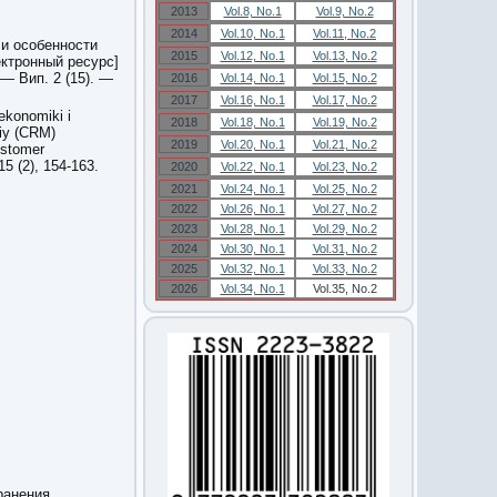
2013
Vol.8, No.1
Vol.9, No.2
2014
Vol.10, No.1
Vol.11, No.2
 и особенности
2015
Vol.12, No.1
Vol.13, No.2
ктронный ресурс]
 — Вип. 2 (15). —
2016
Vol.14, No.1
Vol.15, No.2
2017
Vol.16, No.1
Vol.17, No.2
ekonomiki i
2018
Vol.18, No.1
Vol.19, No.2
iy (CRM)
2019
Vol.20, No.1
Vol.21, No.2
ustomer
5 (2), 154-163.
2020
Vol.22, No.1
Vol.23, No.2
2021
Vol.24, No.1
Vol.25, No.2
2022
Vol.26, No.1
Vol.27, No.2
2023
Vol.28, No.1
Vol.29, No.2
2024
Vol.30, No.1
Vol.31, No.2
2025
Vol.32, No.1
Vol.33, No.2
2026
Vol.34, No.1
Vol.35, No.2
ранения