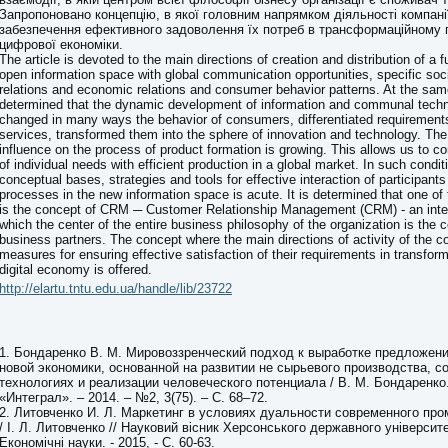
Запропоновано концепцію, в якої головним напрямком діяльності компані
забезпечення ефективного задоволення їх потреб в трансформаційному 
цифрової економіки.
The article is devoted to the main directions of creation and distribution of a
open information space with global communication opportunities, specific so
relations and economic relations and consumer behavior patterns. At the same 
determined that the dynamic development of information and communal tech
changed in many ways the behavior of consumers, differentiated requirement
services, transformed them into the sphere of innovation and technology. Th
influence on the process of product formation is growing. This allows us to c
of individual needs with efficient production in a global market. In such condit
conceptual bases, strategies and tools for effective interaction of participant
processes in the new information space is acute. It is determined that one of
is the concept of CRM ─ Customer Relationship Management (CRM) - an inter
which the center of the entire business philosophy of the organization is the
business partners. The concept where the main directions of activity of the 
measures for ensuring effective satisfaction of their requirements in transfor
digital economy is offered.
http://elartu.tntu.edu.ua/handle/lib/23722
1. Бондаренко В. М. Мировоззренческий подход к выработке предложени
новой экономики, основанной на развитии не сырьевого производства, 
технологиях и реализации человеческого потенциала / В. М. Бондаренко
«Интеграл». – 2014. – №2, 3(75). – С. 68–72.
2. Литовченко И. Л. Маркетинг в условиях дуальности современного пр
/ І. Л. Литовченко // Науковий вісник Херсонського державного університе
Економічні науки. - 2015, - С. 60-63.