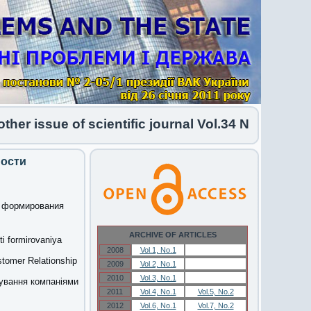
issue of scientific journal Vol.34 No.1 2026 has
ности
и формирования
ARCHIVE OF ARTICLES
i formirovaniya
2008
Vol.1, No.1
Vol.1, No.1
stomer Relationship
2009
Vol.2, No.1
Vol.2, No.1
2010
Vol.3, No.1
Vol.3, No.1
мування компаніями
2011
Vol.4, No.1
Vol.5, No.2
2012
Vol.6, No.1
Vol.7, No.2