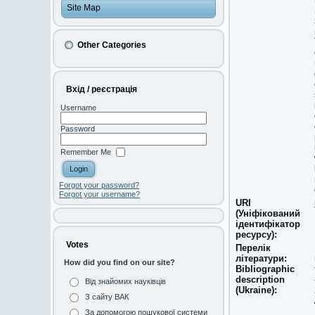
Site Map
Other Categories
Вхід / реєстрація
Username
Password
Remember Me
Forgot your password?
Forgot your username?
URI
(Уніфікований
ідентифікатор
ресурсу):
Votes
Перелік
літератури:
How did you find on our site?
Bibliographic
description
Від знайомих науківців
(Ukraine):
З сайту ВАК
За допомогою пошукової системи