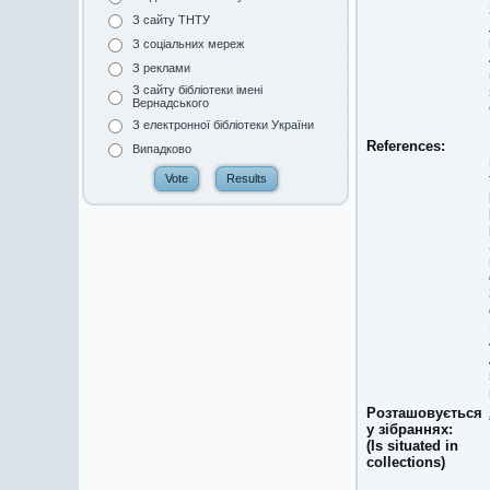
З сайту ТНТУ
З соціальних мереж
З реклами
З сайту бібліотеки імені
Вернадського
З електронної бібліотеки України
References:
Випадково
Розташовується
у зібраннях:
(Is situated in
collections)