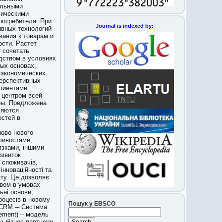
альными
мическими
потребителя. При
Journal is indexed by:
ивных технологий
ания к товарам и
ости. Растет
 сочетать
дством в условиях
ных основах,
 экономических
перспективных
лиентами
й центром всей
ры. Предложена
ляются
остей в
пово нового
ливостями,
язками, іншими
озвиток
 споживачів,
інноваційності та
ту. Це дозволяє
твом в умовах
ьні основи,
процесів в новому
Пошук у EBSCO
я CRM ─ Система
gement) – модель
та бізнес-партнери.