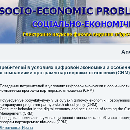
Another 
требителей в условиях цифровой экономики и особен
 компаниями программ партнерских отношений (CRM)
Поведение потребителей в условиях цифровой экономики и особенност
компаниями программ партнерских отношений (CRM)
Povyedyeniye potryebityelyey v usloviyakh tsifrovoy ekonomiki i osobyennost
kompaniyami programm partnyerskikh otnoshyeniy (CRM)
Consumer behavior in the digital economy and peculiarities of forming the Cu
Management (CRM)
Поведінка споживачів в умовах цифрової економіки та особливості фор
програм партнерських відносин (CRM)
Литовченко, Ирина