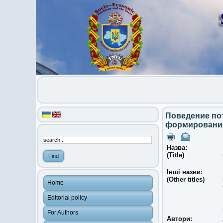
Поведение по
формирования
|
Назва:
(Title)
Інші назви:
(Other titles)
Home
Editorial policy
For Authors
Автори: