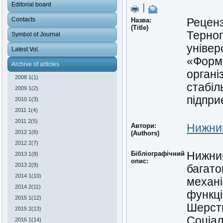
Editorial board
|
Contacts
Назва:
Реценз
(Title)
Терноп
Symbol of Journal
універ
Latest Vol.
«Форму
Archive of articles
органі
2008 1(1)
стабіл
2009 1(2)
підпри
2010 1(3)
2011 1(4)
2011 2(5)
Автори:
Нижник
2012 1(6)
(Authors)
2012 2(7)
Бібліографічний
Нижник
2013 1(8)
опис:
2013 2(9)
багато
2014 1(10)
механі
2014 2(11)
функці
2015 1(12)
Шерстю
2015 2(13)
Соціал
2016 1(14)