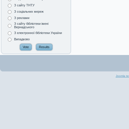
З сайту ТНТУ
З соціальних мереж
З реклами
З сайту бібліотеки імені
Вернадського
З електронної бібліотеки України
Випадково
Joomla te