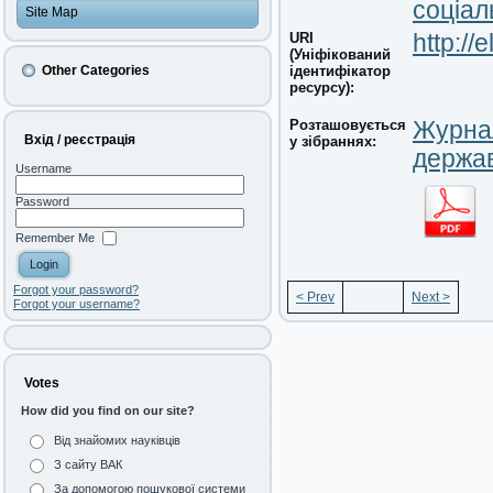
соціал
Site Map
URI
http://
(Уніфікований
ідентифікатор
Other Categories
ресурсу):
Розташовується
Журнал
Вхід / реєстрація
у зібраннях:
держав
Username
Password
Remember Me
Forgot your password?
< Prev
Next >
Forgot your username?
Votes
How did you find on our site?
Від знайомих науківців
З сайту ВАК
За допомогою пошукової системи