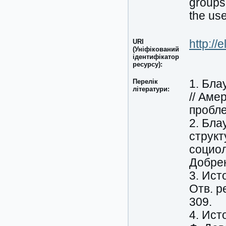
groups 
the us
URI
http://
(Уніфікований
ідентифікатор
ресурсу):
Перелік
1. Бла
літератури:
// Аме
пробле
2. Бла
структ
социол
Добрен
3. Ист
Отв. ре
309.
4. Ист