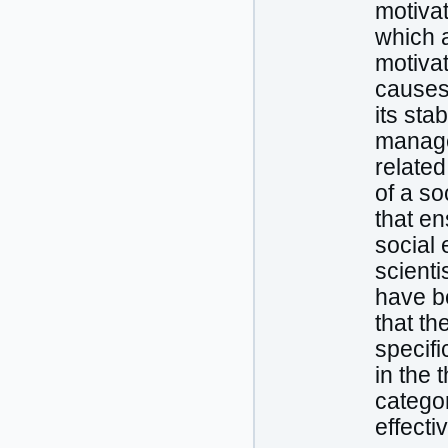
motivat
which a
motivat
causes 
its sta
manage
related
of a so
that en
social 
scient
have be
that th
specifi
in the 
categor
effecti