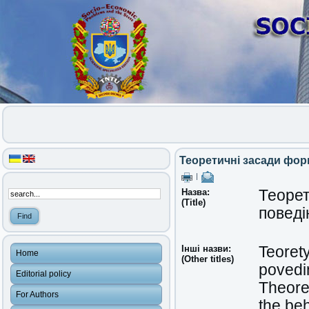
Теоретичні засади форм
|
Назва:
Теорет
(Title)
поведі
Інші назви:
Teoret
Home
(Other titles)
povedi
Editorial policy
Theoret
For Authors
the beh