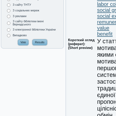
labor co
З сайту ТНТУ
social g
З соціальних мереж
social 
З реклами
remuner
З сайту бібліотеки імені
Вернадського
value
З електронної бібліотеки України
benefit
Випадково
Короткий огляд
У стат
(реферат):
мотива
(Short preview)
якими 
мотива
першоп
систем
застос
традиц
єдиної
пропон
цілісн
обмін.