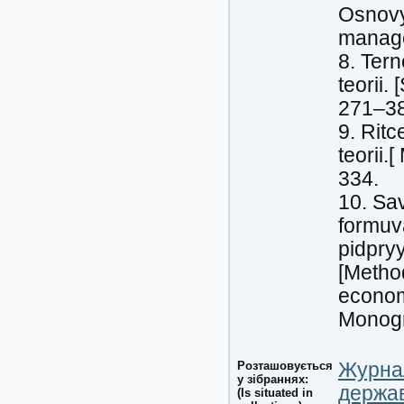
Osnovy
manage
8. Tern
teorii.
271–38
9. Rit
teorii.
334.
10. Sav
formuv
pidpry
[Method
economi
Monogr
Розташовується
Журнал
у зібраннях:
держав
(Is situated in