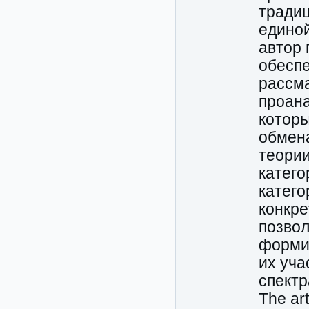
традиц
единой
автор 
обеспе
рассма
проан
котор
обмена
теории
катего
катего
конкре
позво
форми
их уча
спектр
The art