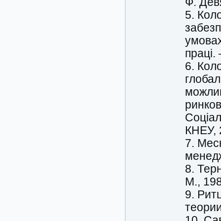
Ф. Дев
5. Кол
забезп
умовах
праці.
6. Кол
глобал
можлив
ринков
Соціал
КНЕУ, 2
7. Мес
менедж
8. Тер
М., 19
9. Рит
теории
10. Са