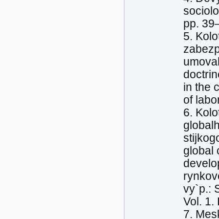
sociolo
pp. 39
5. Kolo
zabezp
umovah
doctrin
in the 
of labo
6. Kolo
globalh
stijkog
global 
develo
rynkov
vy`p.: 
Vol. 1
7. Mesk