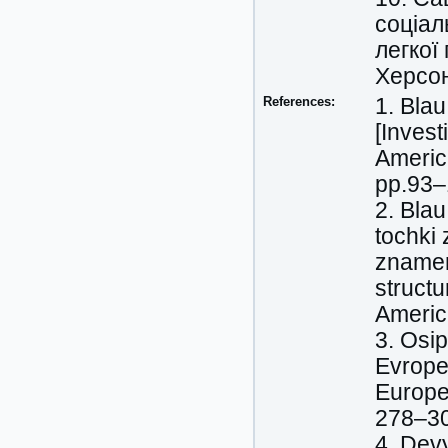
соціал
легкої
Херсон
References:
1. Blau
[Invest
Americ
pp.93–
2. Blau
tochki 
znamena
struct
America
3. Osip
Evrope
Europe
278–30
4. Devy