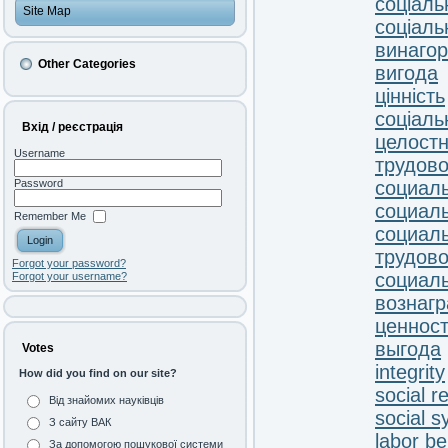
соціаль
Site Map
соціаль
винаго
Other Categories
вигода
цінність
соціальн
Вхід / реєстрація
целостн
Username
трудово
социал
Password
социал
Remember Me
социаль
трудово
Forgot your password?
социал
Forgot your username?
вознаг
ценнос
выгода
Votes
integrity
How did you find on our site?
social r
Від знайомих науківців
social 
З сайту ВАК
labor be
За допомогою пошукової системи