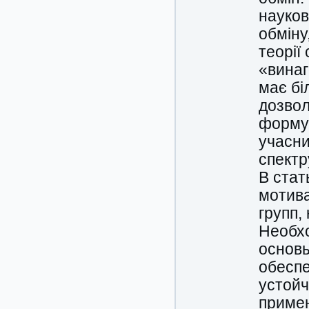
науков
обміну
теорії
«винаг
має бі
дозвол
формув
учасни
спектр
В стат
мотив
групп,
Необх
основ
обеспе
устой
примен