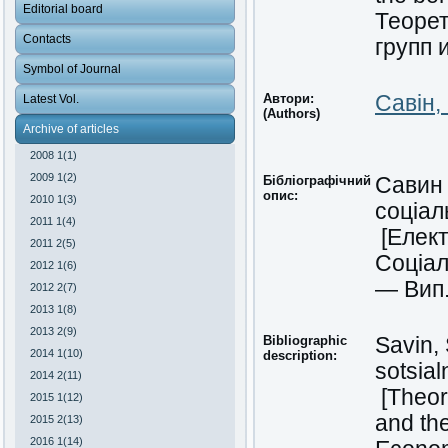
Editorial board
Теоре
Contacts
групп 
Symbol of Journal
Автори:
Савін,
Latest Vol.
(Authors)
Archive of articles
2008 1(1)
2009 1(2)
Бібліографічний
Савин 
опис:
2010 1(3)
соціал
2011 1(4)
[Елект
2011 2(5)
Соціал
2012 1(6)
— Вип.
2012 2(7)
2013 1(8)
2013 2(9)
Bibliographic
Savin,
2014 1(10)
description:
sotsia
2014 2(11)
[Theore
2015 1(12)
and the
2015 2(13)
2016 1(14)