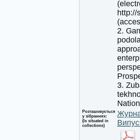
(elect
http:/
(acces
2. Gar
podola
approa
enterp
persp
Prospe
3. Zub
tekhno
Nation
Розташовується
Журна
у зібраннях:
Випус
(Is situated in
collections)