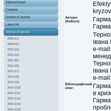
Efekty
Editorial board
kryzov
Contacts
Symbol of Journal
Автори:
Гарма
(Authors)
Latest Vol.
Гарма
Archive of articles
Терно
2008 1(1)
Івана 
2009 1(2)
e-mail
2010 1(3)
менед
2011 1(4)
2011 2(5)
Терно
2012 1(6)
Івана 
2012 2(7)
e-mail
2013 1(8)
2013 2(9)
Бібліографічний
Гарма
2014 1(10)
опис:
в кри
2014 2(11)
Гарма
2015 1(12)
2015 2(13)
пробле
2016 1(14)