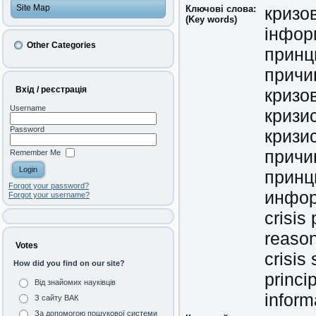
Site Map
Ключові слова:
кризо
(Key words)
інфор
Other Categories
принц
причи
Вхід / реєстрація
кризо
Username
кризи
Password
кризи
причи
Remember Me
принц
Forgot your password?
инфор
Forgot your username?
crisi
reason
Votes
crisis 
How did you find on our site?
princi
Від знайомих науківців
inform
З сайту ВАК
За допомогою пошукової системи