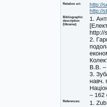
Relation uri:
http://
http:/
Bibliographic
1. Ант
description
[Елек
(Ukraine):
http:/
2. Гар
подол
еконо
Колект
В.В. –
3. Зуб
навч. 
Націо
– 162 
References:
1. Zub