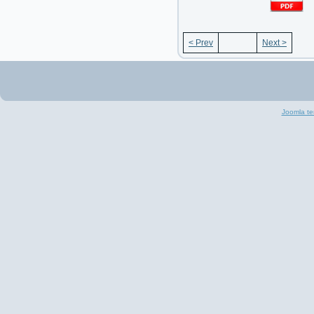
< Prev
Next >
Joomla te