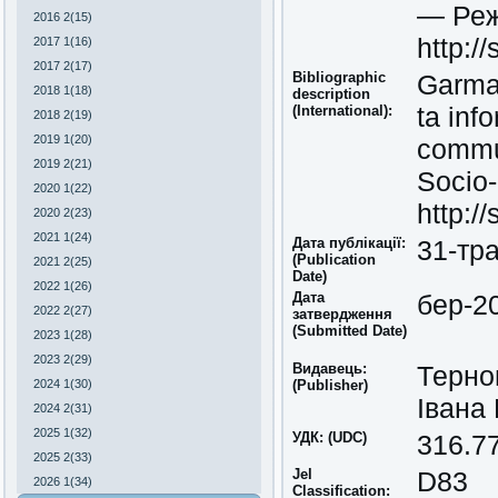
— Реж
2016 2(15)
http:/
2017 1(16)
2017 2(17)
Bibliographic
Garmat
2018 1(18)
description
ta inf
(International):
2018 2(19)
2019 1(20)
commun
2019 2(21)
Socio-
2020 1(22)
http:/
2020 2(23)
2021 1(24)
Дата публікації:
31-тр
(Publication
2021 2(25)
Date)
2022 1(26)
Дата
бер-2
2022 2(27)
затвердження
(Submitted Date)
2023 1(28)
2023 2(29)
Видавець:
Терно
2024 1(30)
(Publisher)
Івана
2024 2(31)
2025 1(32)
УДК: (UDC)
316.7
2025 2(33)
Jel
D83
2026 1(34)
Classіfіcatіon: