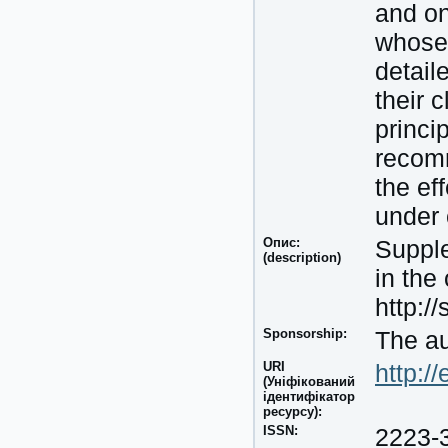
and on
whose 
detail
their 
princi
recomm
the ef
under 
Опис:
Supple
(description)
in the
http:/
Sponsorship:
The au
URI
http:/
(Уніфікований
ідентифікатор
ресурсу):
ISSN:
2223-