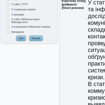
Короткий огляд
У ста
(реферат):
З сайту ТНТУ
та інф
(Short preview)
З соціальних мереж
дослі
З реклами
З сайту бібліотеки імені
комуні
Вернадського
З електронної бібліотеки України
складн
Випадково
контак
прове
ситуац
обґру
практ
систем
кризи.
В ста
комму
кризи
выявл