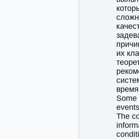
котор
сложн
качес
задев
причи
их кл
теоре
реком
систе
время
Some p
events
The co
inform
condit