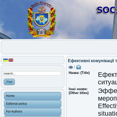
Ефективні комунікації 
|
Назва: (Title)
Ефекти
ситуа
Інші назви:
Эффек
(Other titles)
Home
мероп
Editorial policy
Effect
For Authors
situat