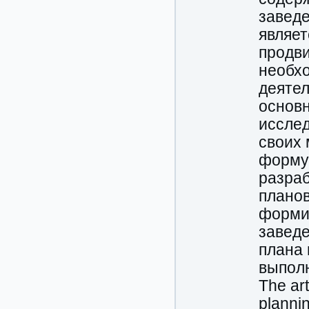
заведе
являе
продви
необхо
деяте
основн
иссле
своих
формул
разраб
планов
форми
заведе
плана 
выпол
The art
planni