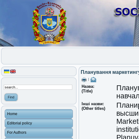
Планування маркетинг
|
Назва:
Планув
(Title)
навча
Інші назви:
Планир
(Other titles)
высши
Home
Marketi
Editorial policy
instit
For Authors
Planuv