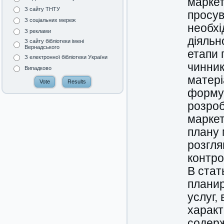
маркет
З сайту ТНТУ
просув
З соціальних мереж
необхі
З реклами
діяльн
З сайту бібліотеки імені
Вернадського
етапи 
З електронної бібліотеки України
чинник
Випадково
матері
формул
розроб
маркет
плану 
розгля
контро
В стат
планир
услуг,
характ
содерж