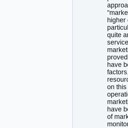
approac
"market
higher 
particu
quite a
service
marketi
proved
have b
factors
resourc
on this
operati
marketi
have be
of mark
monitor