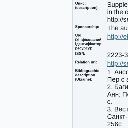
Опис:
Supplem
(description)
in the 
http://
Sponsorship:
The aut
URI
http://
(Уніфікований
ідентифікатор
ресурсу):
ISSN:
2223-
Relation uri:
http://
Bibliographic
1. Анс
description
Пер с 
(Ukraine):
2. Баг
Анн; П
с.
3. Вес
Санкт-
256с.