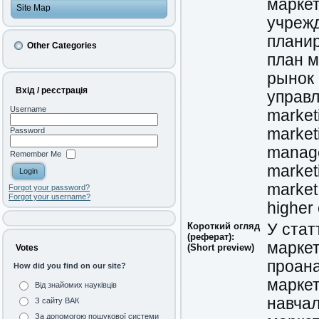
маркет
Site Map
учреж
плани
Other Categories
план м
рынок 
Вхід / реєстрація
управ
Username
market
market
Password
manag
Remember Me
market
market
Forgot your password?
Forgot your username?
higher 
Короткий огляд
У стат
(реферат):
маркет
(Short preview)
Votes
проана
How did you find on our site?
маркет
Від знайомих науківців
навчал
З сайту ВАК
За допомогою пошукової системи