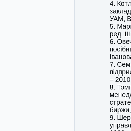
4. Кот
закладі
УАМ, В
5. Мар
ред. Ш
6. Ове
посібн
Іванова
7. Сем
підпри
– 2010
8. Том
менедж
страте
биржи,
9. Шер
управл