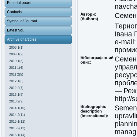
Editorial board
navcha
Contacts
Автори:
Семен
(Authors)
Symbol of Journal
Терноп
Latest Vol.
Івана 
Archive of articles
e-mail
2008 1(1)
промис
2009 1(2)
Бібліографічний
Семеню
2010 1(3)
опис:
управл
2011 1(4)
ресурс
2011 2(5)
2012 1(6)
пробле
2012 2(7)
— Режи
2013 1(8)
http://
2013 2(9)
Bibliographic
Semeny
2014 1(10)
description
upravl
2014 2(11)
(International):
2015 1(12)
plannin
2015 2(13)
manage
2016 1(14)