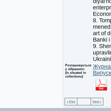
diyal'n
enterpr
Economi
8. Tomp
menedzh
art of
Banki i
9. Sher
upravl
Ukrain
Розташовується
Журнал
у зібраннях:
Випуск
(Is situated in
collections)
< Prev
Next >