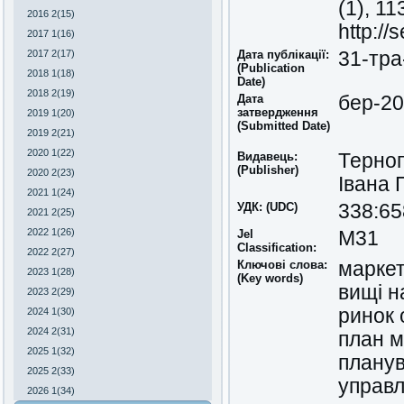
(1), 11
2016 2(15)
http://
2017 1(16)
2017 2(17)
Дата публікації:
31-тра
(Publication
2018 1(18)
Date)
2018 2(19)
Дата
бер-2
затвердження
2019 1(20)
(Submitted Date)
2019 2(21)
2020 1(22)
Видавець:
Терноп
(Publisher)
2020 2(23)
Івана 
2021 1(24)
УДК: (UDC)
338:65
2021 2(25)
2022 1(26)
Jel
M31
Classіfіcatіon:
2022 2(27)
Ключові слова:
маркет
2023 1(28)
(Key words)
вищі н
2023 2(29)
ринок 
2024 1(30)
2024 2(31)
план м
2025 1(32)
планув
2025 2(33)
управл
2026 1(34)