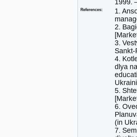
1999. 
References:
1. Anso
manage
2. Bagi
[Market
3. Ves
Sankt-
4. Kotl
dlya na
educati
Ukrain
5. Sht
[Marke
6. Ove
Planuv
(in Ukr
7. Sem