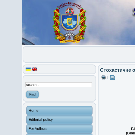
Стохастичне о
|
Home
Editorial policy
For Authors
Бі
(Bibl