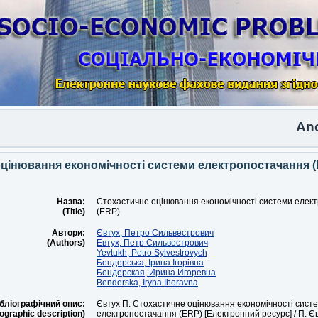
Another
цінювання економічності системи електропостачання 
Назва:
Стохастичне оцінювання економічності системи елек
(Title)
(ERP)
Автори:
Євтух, Петро Сильвестрович
(Authors)
Евтух, Петр Сильвестрович
Yevtukh, Petro Sylvestrovych
Бендерська, Ірина Ігорівна
Бендерская, Ирина Игоревна
Benderska, Iryna Ihoravna
бліографічний опис:
Євтух П. Стохастичне оцінювання економічності сист
iographic description)
електропостачання (ERP) [Електронний ресурс] / П. Єв