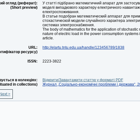
ий огляд (реферат):
У статті підібрано математичний апарат для застосув
(Short preview)
моделі випадкового характеру електричного навантаж
електроспоживання.
В статье подобран математический аппарат для при
стохастической модели случайного характера электри
системах электроснабжения.
The body of mathematics for the application of stochasti
nature of electric load in the power consumption systems 
article.
URL:
http://elartu.tntu.edu.ua/handle/123456789/1838
ентифікатор ресурсу)
ISSN:
2223-3822
ується в колекціях:
Відкрити/Завантажити статтю у форматі PDF
situated in collections)
Журнал „Соціально-економічні проблеми і держава“, 20
Next >