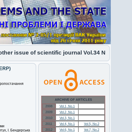
 issue of scientific journal Vol.34 No.1 2026 ha
(ERP)
тропостачання
ARCHIVE OF ARTICLES
2008
Vol.1, No.1
Vol.1, No.1
2009
Vol.2, No.1
Vol.2, No.1
2010
Vol.3, No.1
Vol.3, No.1
2011
Vol.4, No.1
Vol.5, No.2
еми
2012
Vol.6, No.1
Vol.7, No.2
тух, І. Бендерська