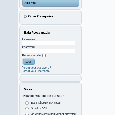
Site Map
Other Categories
Вхід / реєстрація
Username
Password
Remember Me
Forgot your password?
Forgot your username?
Votes
How did you find on our site?
Від знайомих науківців
З сайту ВАК
За допомогою пошукової системи