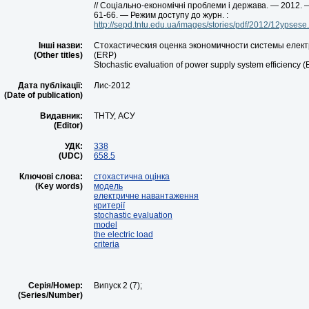
// Соціально-економічні проблеми і держава. — 2012. —
61-66. — Режим доступу до журн. :
http://sepd.tntu.edu.ua/images/stories/pdf/2012/12ypsese.
Інші назви:
Стохастическия оценка экономичности системы елек
(Other titles)
(ERP)
Stochastic evaluation of power supply system efficiency 
Дата публікації:
Лис-2012
(Date of publication)
Видавник:
ТНТУ, АСУ
(Editor)
УДК:
338
(UDC)
658.5
Ключові слова:
стохастична оцінка
(Key words)
модель
електричне навантаження
критерії
stochastic evaluation
model
the electric load
criteria
Серія/Номер:
Випуск 2 (7);
(Series/Number)