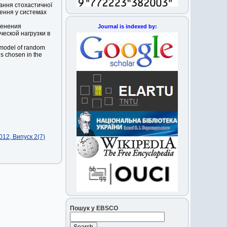
ання стохастичної
ення у системах
менения
Journal is indexed by:
ческой нагрузки в
c model of random
is chosen in the
12, Випуск 2(7)
Пошук у EBSCO