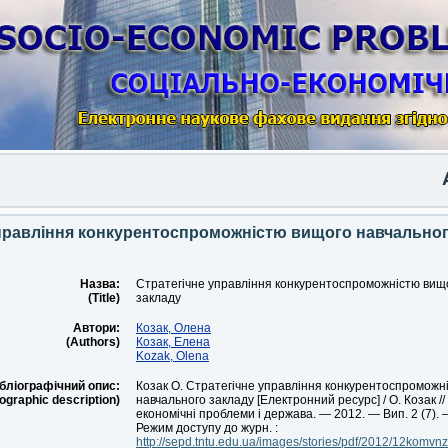
Anot
правління конкурентоспроможністю вищого навчальног
Назва:
Стратегічне управління конкурентоспроможністю вищ
(Title)
закладу
Автори:
Козак, Олена
(Authors)
Козак, Елена
Kozak, Оlena
бліографічний опис:
Козак О. Стратегічне управління конкурентоспроможн
iographic description)
навчального закладу [Електронний ресурс] / О. Козак /
економічні проблеми і держава. — 2012. — Вип. 2 (7). 
Режим доступу до журн. :
http://sepd.tntu.edu.ua/images/stories/pdf/2012/12komvnz