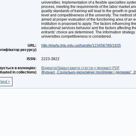
universities. Implementation of a flexible specialties syst
process, meeting the requirements of the labor market and
quality standards of training will lead to the growth in g
level and competitiveness of the university. The method 
aimed at proper evaluation of the functioning area of an 
institution is proposed to apply. The factors influencing t
educational services behavior and the factors affecting th
entrants’ choice are determined. The information strategy
universities competitiveness is considered.
URL:
http://elartu.tntu.edu.ua/handle/123456789/1835
ентифікатор ресурсу)
ISSN:
2223-3822
ується в колекціях:
Відкрити/Завантажити статтю у форматі PDF
situated in collections)
Журнал „Соціально-економічні проблеми і держава“, 20
Next >