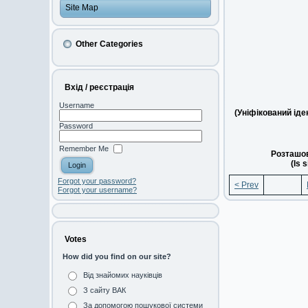
Site Map
Other Categories
Вхід / реєстрація
Username
(Уніфікований ід
Password
Remember Me
Розташов
(Is 
Forgot your password?
< Prev
Forgot your username?
Votes
How did you find on our site?
Від знайомих науківців
З сайту ВАК
За допомогою пошукової системи