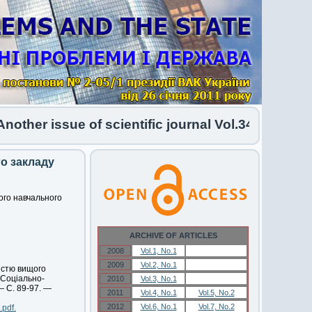
her issue of scientific journal Vol.34 No.1 2026 
о закладу
ого навчального
ARCHIVE OF ARTICLES
2008
Vol.1, No.1
Vol.1, No.1
2009
Vol.2, No.1
Vol.2, No.1
істю вищого
/ Соціально-
2010
Vol.3, No.1
Vol.3, No.1
— С. 89-97. —
2011
Vol.4, No.1
Vol.5, No.2
2012
Vol.6, No.1
Vol.7, No.2
.pdf.