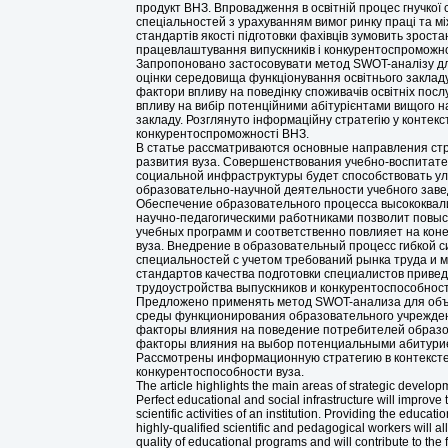
продукт ВНЗ. Впровадження в освітній процес гнучкої
спеціальностей з урахуванням вимог ринку праці та м
стандартів якості підготовки фахівців зумовить зроста
працевлаштування випускників і конкурентоспроможно
Запропоновано застосовувати метод SWOT-аналізу дл
оцінки середовища функціонування освітнього заклад
фактори впливу на поведінку споживачів освітніх посл
впливу на вибір потенційними абітурієнтами вищого н
закладу. Розглянуто інформаційну стратегію у контекс
конкурентоспроможності ВНЗ.
В статье рассматриваются основные направления стр
развития вуза. Совершенствования учебно-воспитате
социальной инфраструктуры будет способствовать у
образовательно-научной деятельности учебного заве
Обеспечение образовательного процесса высококв
научно-педагогическими работниками позволит повыс
учебных программ и соответственно повлияет на кон
вуза. Внедрение в образовательный процесс гибкой 
специальностей с учетом требований рынка труда и
стандартов качества подготовки специалистов привед
трудоустройства выпускников и конкурентоспособност
Предложено применять метод SWOT-анализа для объ
среды функционирования образовательного учрежде
факторы влияния на поведение потребителей образо
факторы влияния на выбор потенциальными абитурие
Рассмотрены информационную стратегию в контекст
конкурентоспособности вуза.
The article highlights the main areas of strategic developm
Perfect educational and social infrastructure will improve
scientific activities of an institution. Providing the educat
highly-qualified scientific and pedagogical workers will a
quality of educational programs and will contribute to the f