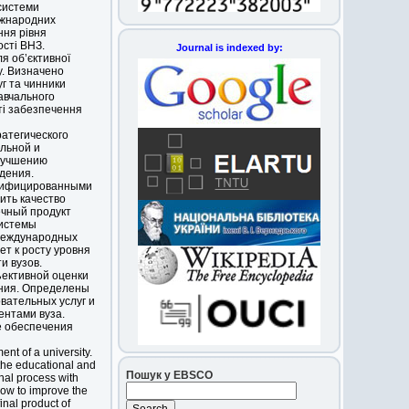
 системи
іжнародних
ння рівня
сті ВНЗ.
Journal is indexed by:
я об’єктивної
у. Визначено
уг та чинники
авчального
ті забезпечення
атегического
льной и
лучшению
дения.
алифицированными
ить качество
ечный продукт
системы
 международных
ет к росту уровня
и вузов.
ективной оценки
ния. Определены
вательных услуг и
нтами вуза.
е обеспечения
ent of a university.
 the educational and
Пошук у EBSCO
ional process with
llow to improve the
inal product of