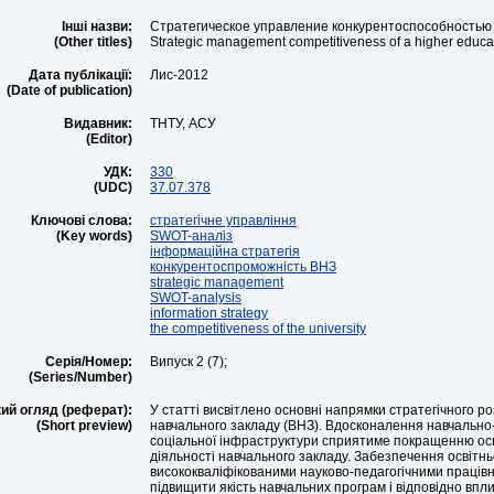
Інші назви:
Стратегическое управление конкурентоспособностью
(Other titles)
Strategic management competitiveness of a higher educa
Дата публікації:
Лис-2012
(Date of publication)
Видавник:
ТНТУ, АСУ
(Editor)
УДК:
330
(UDC)
37.07.378
Ключові слова:
стратегічне управління
(Key words)
SWOT-аналіз
інформаційна стратегія
конкурентоспроможність ВНЗ
strategic management
SWOT-analysis
information strategy
the competitiveness of the university
Серія/Номер:
Випуск 2 (7);
(Series/Number)
ий огляд (реферат):
У статті висвітлено основні напрямки стратегічного р
(Short preview)
навчального закладу (ВНЗ). Вдосконалення навчально-
соціальної інфраструктури сприятиме покращенню осв
діяльності навчального закладу. Забезпечення освітн
висококваліфікованими науково-педагогічними праців
підвищити якість навчальних програм і відповідно впл