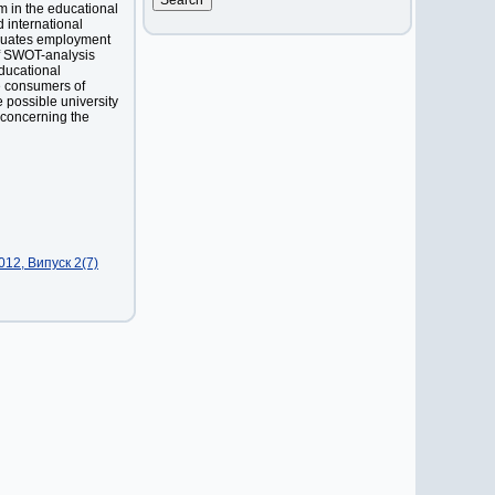
em in the educational
 international
raduates employment
of SWOT-analysis
educational
he consumers of
e possible university
 concerning the
12, Випуск 2(7)