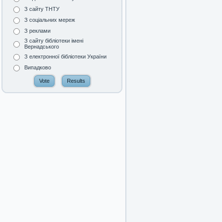
З сайту ТНТУ
З соціальних мереж
З реклами
З сайту бібліотеки імені
Вернадського
З електронної бібліотеки України
Випадково