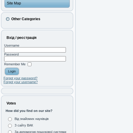
Site Map
Other Categories
Вхід / реєстрація
Username
Password
Remember Me
Forgot your password?
Forgot your username?
Votes
How did you find on our site?
Від знайомих науківців
З сайту ВАК
За допомогою пошукової системи