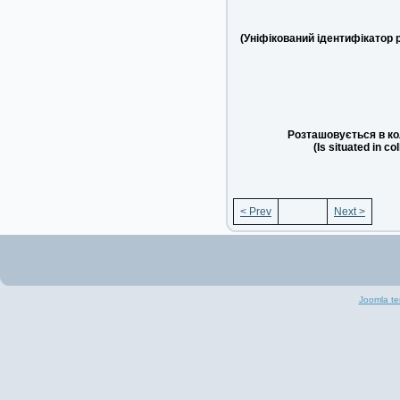
(Уніфікований ідентифікатор 
Розташовується в ко
(Is situated in co
< Prev
Next >
Joomla te