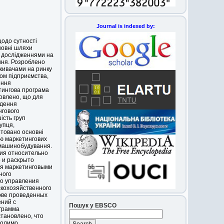
Journal is indexed by:
щодо сутності
новні шляхи
 дослідженнями на
ння. Розроблено
живачами на ринку
ом підприємства,
ення
тингова програма
овлено, що для
едення
нгового
ість груп
купця,
товано основні
ю маркетингових
 машинобудування.
ия относительно
 и раскрыто
я маркетинговыми
ного
о управления
кохозяйственного
ове проведенных
ний с
Пошук у EBSCO
грамма
тановлено, что
ходимо