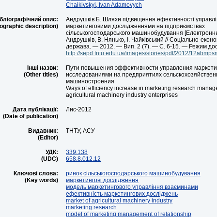
Chaikivskyi, Ivan Adamovych
бліографічний опис:
Андрушків Б. Шляхи підвищення ефективності управл
iographic description)
маркетинговими дослідженнями на підприємствах
сільськогосподарського машинобудування [Електронний
Андрушків, В. Нянько, І. Чайківський // Соціально-екон
держава. — 2012. — Вип. 2 (7). — С. 6-15. — Режим дос
http://sepd.tntu.edu.ua/images/stories/pdf/2012/12abmps
Інші назви:
Пути повышения эффективности управления маркет
(Other titles)
исследованиями на предприятиях сельскохозяйствен
машиностроения
Ways of efficiency increase in marketing research manag
agricultural machinery industry enterprises
Дата публікації:
Лис-2012
(Date of publication)
Видавник:
ТНТУ, АСУ
(Editor)
УДК:
339.138
(UDC)
658.8.012.12
Ключові слова:
ринок сільськогосподарського машинобудування
(Key words)
маркетингові дослідження
модель маркетингового управління взаєминами
ефективність маркетингових досліджень
market of agricultural machinery industry
marketing research
model of marketing management of relationship