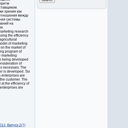
оритм
ставщиком.
ки зрения как
оотношения между
ния системы
ваний на
я.
marketing research
sing the efficiency
gricultural
odel of marketing
on the market of
ing program of
e marketing
is being developed
onsideration of
 is necessary. The
er is developed. Six
 enterprises are
 the customer. The
t the efficiency of
 enterprises are
12, Випуск 2(7)