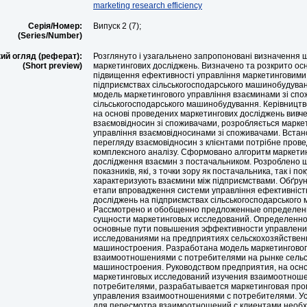
marketing research efficiency
Серія/Номер:
Випуск 2 (7);
(Series/Number)
ий огляд (реферат):
Розглянуто і узагальнено запропоновані визначення 
(Short preview)
маркетингових досліджень. Визначено та розкрито ос
підвищення ефективності управління маркетинговими
підприємствах сільськогосподарського машинобудува
модель маркетингового управління взаєминами зі спо
сільськогосподарського машинобудування. Керівництв
на основі проведених маркетингових досліджень вивч
взаємовідносин зі споживачами, розробляється марке
управління взаємовідносинами зі споживачами. Встан
перегляду взаємовідносин з клієнтами потрібне пров
комплексного аналізу. Сформовано алгоритм маркети
дослідження взаємин з постачальником. Розроблено ш
показників, які, з точки зору як постачальника, так і по
характеризують взаємини між підприємствами. Обґрун
етапи впровадження системи управління ефективніст
досліджень на підприємствах сільськогосподарського
Рассмотрено и обобщенно предложенные определен
сущности маркетинговых исследований. Определенно
основные пути повышения эффективности управлени
исследованиями на предприятиях сельскохозяйствен
машиностроения. Разработана модель маркетинговог
взаимоотношениями с потребителями на рынке сельс
машиностроения. Руководством предприятия, на осн
маркетинговых исследований изучения взаимоотноше
потребителями, разрабатывается маркетинговая про
управления взаимоотношениями с потребителями. Ус
для пересмотра взаимоотношений с клиентами необ