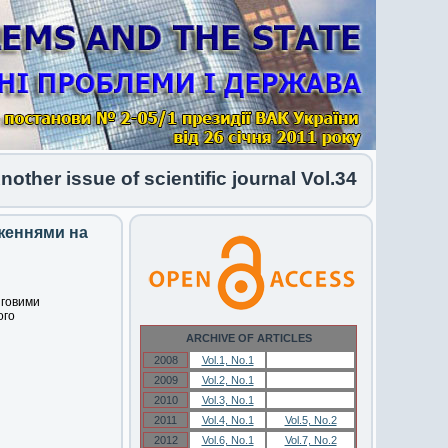
er issue of scientific journal Vol.34 No.1 2026 
женнями на
нговими
ого
ARCHIVE OF ARTICLES
2008
Vol.1, No.1
Vol.1, No.1
2009
Vol.2, No.1
Vol.2, No.1
2010
Vol.3, No.1
Vol.3, No.1
2011
Vol.4, No.1
Vol.5, No.2
2012
Vol.6, No.1
Vol.7, No.2