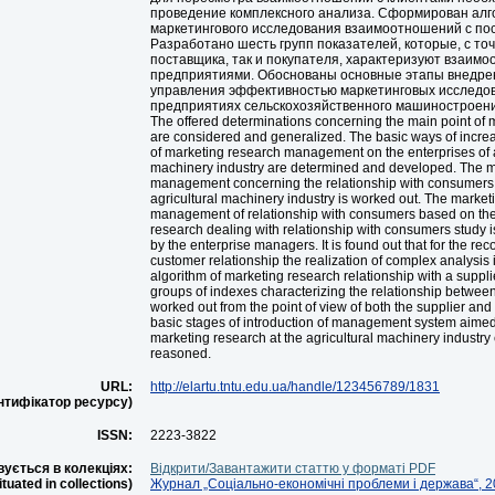
проведение комплексного анализа. Сформирован алг
маркетингового исследования взаимоотношений с по
Разработано шесть групп показателей, которые, с точ
поставщика, так и покупателя, характеризуют взаим
предприятиями. Обоснованы основные этапы внедре
управления эффективностью маркетинговых исследо
предприятиях сельскохозяйственного машиностроени
The offered determinations concerning the main point of 
are considered and generalized. The basic ways of increa
of marketing research management on the enterprises of a
machinery industry are determined and developed. The m
management concerning the relationship with consumers 
agricultural machinery industry is worked out. The market
management of relationship with consumers based on th
research dealing with relationship with consumers study 
by the enterprise managers. It is found out that for the rec
customer relationship the realization of complex analysis
algorithm of marketing research relationship with a suppli
groups of indexes characterizing the relationship between
worked out from the point of view of both the supplier and
basic stages of introduction of management system aimed a
marketing research at the agricultural machinery industry
reasoned.
URL:
http://elartu.tntu.edu.ua/handle/123456789/1831
ентифікатор ресурсу)
ISSN:
2223-3822
ується в колекціях:
Відкрити/Завантажити статтю у форматі PDF
situated in collections)
Журнал „Соціально-економічні проблеми і держава“, 20