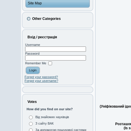
Site Map
Other Categories
Вхід / реєстрація
Username
Password
Remember Me
Forgot your password?
Forgot your username?
Votes
(Уніфікований ід
How did you find on our site?
Від знайомих науківців
З сайту ВАК
Розташов
(Is 
За допомогою пошукової системи