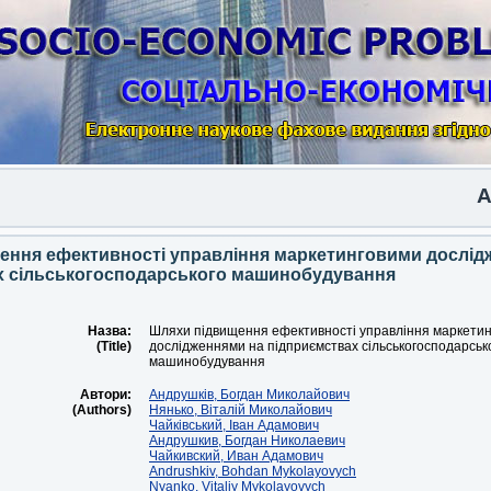
Anoth
ення ефективності управління маркетинговими дослід
х сільськогосподарського машинобудування
Назва:
Шляхи підвищення ефективності управління маркети
(Title)
дослідженнями на підприємствах сільськогосподарськ
машинобудування
Автори:
Андрушків, Богдан Миколайович
(Authors)
Нянько, Віталій Миколайович
Чайківський, Іван Адамович
Андрушкив, Богдан Николаевич
Чайкивский, Иван Адамович
Andrushkiv, Bohdan Mykolayovych
Nyanko, Vitaliy Mykolayovych