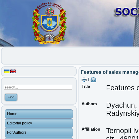
Features of sales manag
|
Title
Features 
Authors
Dyachun, 
Radynskiy
Home
Editorial policy
Affiliation
Ternopil I
For Authors
str., 4600