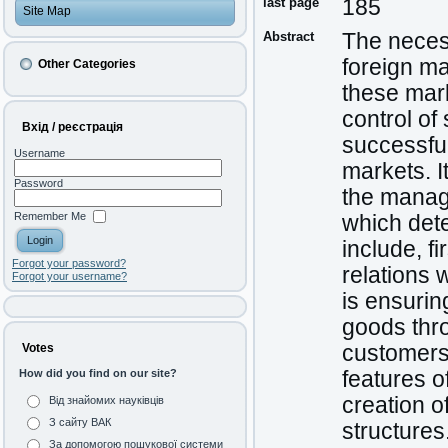
last page
185
Site Map
Abstract
The necess
foreign mar
Other Categories
these mark
control of
Вхід / реєстрація
successful
Username
markets. I
Password
the manage
Remember Me
which dete
include, f
Forgot your password?
relations w
Forgot your username?
is ensurin
goods thro
customers 
Votes
features o
How did you find on our site?
creation 
Від знайомих науківців
З сайту ВАК
structures
За допомогою пошукової системи