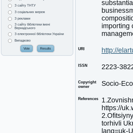
substantia
З сайту ТНТУ
businessm
З соціальних мереж
compositio
З реклами
importing 
З сайту бібліотеки імені
Вернадського
management
З електронної бібліотеки України
Випадково
URI
http://ela
ISSN
2223-382
Copyright
Socio-Eco
owner
References
1.Zovnish
https://uk
2.Ofitsiyn
torhivli U
lang=uk-U