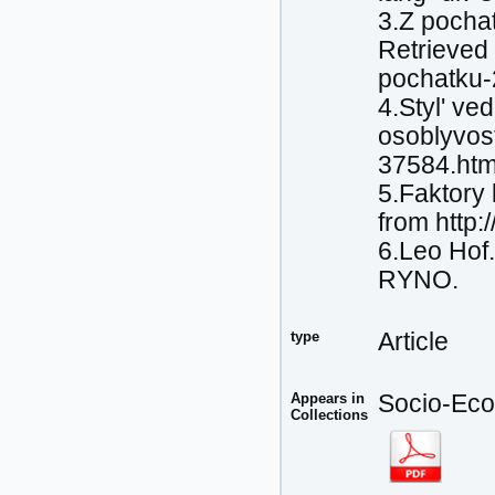
3.Z pochat
Retrieved 
pochatku-2
4.Stylʹ v
osoblyvost
37584.htm
5.Faktory
from http
6.Leo Hof
RYNO.
type
Article
Appears in
Socio-Econ
Collections