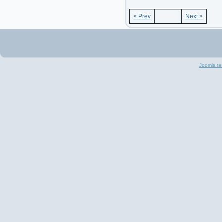
< Prev
Next >
Joomla te