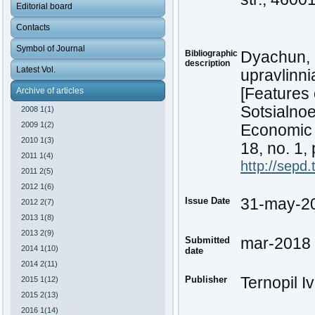
Editorial board
Contacts
Symbol of Journal
Bibliographic
Dyachun, 
description
Latest Vol.
upravlinn
[Features 
Archive of articles
Sotsialno
2008 1(1)
2009 1(2)
Economic P
2010 1(3)
18, no. 1,
2011 1(4)
http://sepd
2011 2(5)
2012 1(6)
Issue Date
31-may-2
2012 2(7)
2013 1(8)
2013 2(9)
Submitted
mar-2018
2014 1(10)
date
2014 2(11)
Publisher
Ternopil I
2015 1(12)
2015 2(13)
2016 1(14)