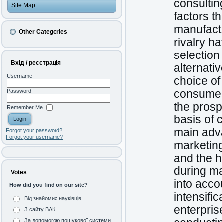
consultin
Site Map
factors t
manufactu
Other Categories
rivalry h
selection
Вхід / реєстрація
alternati
Username
choice of
consumers
Password
the prosp
Remember Me
basis of 
main adv
Forgot your password?
Forgot your username?
marketin
and the h
during ma
Votes
into acco
How did you find on our site?
intensific
Від знайомих науківців
enterpris
З сайту ВАК
За допомогою пошукової системи