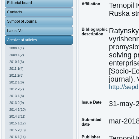
Editorial board
Affiliation
Ternopil 
Ruska str
Contacts
Symbol of Journal
Bibliographic
Ratynsky
Latest Vol.
description
vyrishen
Archive of articles
promyslo
2008 1(1)
solving p
2009 1(2)
enterpris
2010 1(3)
2011 1(4)
[Socio-Ec
2011 2(5)
journal), 
2012 1(6)
http://sep
2012 2(7)
2013 1(8)
Issue Date
31-may-
2013 2(9)
2014 1(10)
2014 2(11)
Submitted
mar-201
2015 1(12)
date
2015 2(13)
Publisher
Ternopil 
2016 1(14)