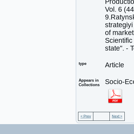
Productio
Vol. 6 (4
9.Ratynsk
strategiy
of market
Scientifi
state". -
type
Article
Appears in
Socio-Eco
Collections
< Prev
Next >