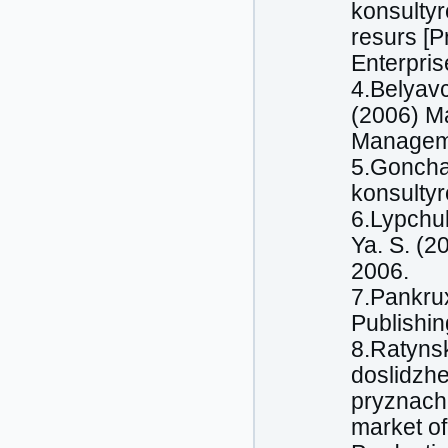
konsulty
resurs [P
Enterpris
4.Belyavc
(2006) M
Manageme
5.Goncha
konsulty
6.Lypchuk
Ya. S. (2
2006.
7.Pankrux
Publishi
8.Ratynsk
doslidzh
pryznache
market of