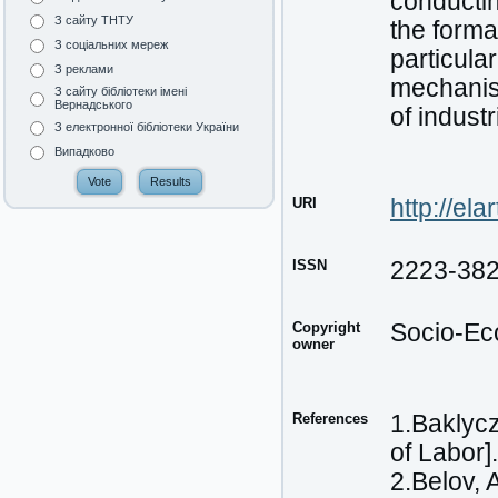
conductin
З сайту ТНТУ
the format
З соціальних мереж
particula
З реклами
mechanism
З сайту бібліотеки імені
Вернадського
of indust
З електронної бібліотеки України
Випадково
URI
http://el
ISSN
2223-38
Copyright
Socio-Ec
owner
References
1.Baklycz
of Labor].
2.Belov,