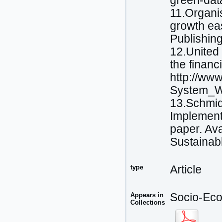
green-dat
11.Organi
growth ea
Publishing
12.United
the financ
http://ww
System_W
13.Schmid
Implement
paper. Av
Sustainab
type
Article
Appears in
Socio-Eco
Collections