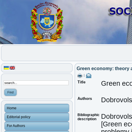
Green economy: theory a
|
Title
Green eco
Authors
Dobrovols
Home
Bibliographic
Dobrovolsk
Editorial policy
description
[Green ec
For Authors
problemy i