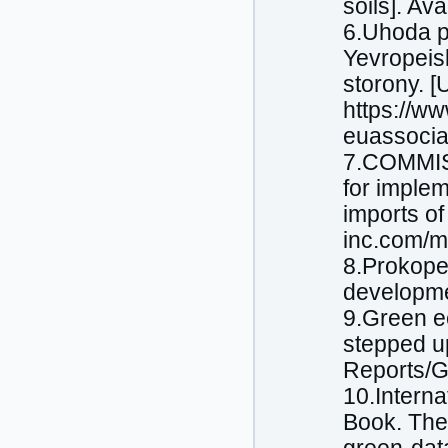
soils]. Av
6.Uhoda pr
Yevropeis
storony. 
https://w
euassocia
7.COMMISS
for imple
imports of
inc.com/m
8.Prokopen
developme
9.Green e
stepped u
Reports/
10.Intern
Book. The 