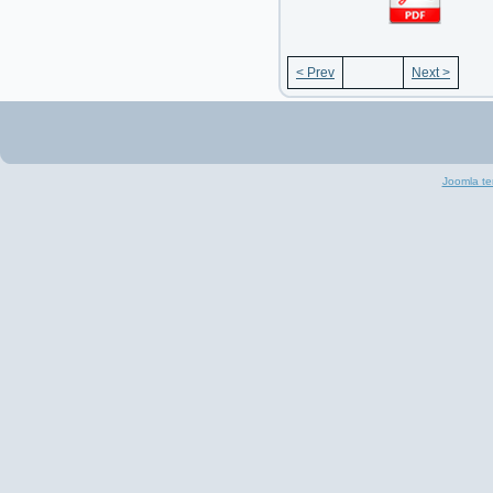
< Prev
Next >
Joomla te