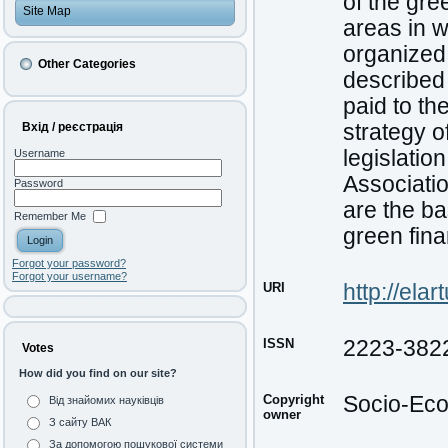
of the gre
Site Map
areas in w
organized.
Other Categories
described 
paid to th
Вхід / реєстрація
strategy o
legislatio
Username
Associati
Password
are the ba
Remember Me
green fina
Forgot your password?
Forgot your username?
URI
http://ela
ISSN
2223-382
Votes
How did you find on our site?
Copyright
Socio-Eco
Від знайомих науківців
owner
З сайту ВАК
За допомогою пошукової системи