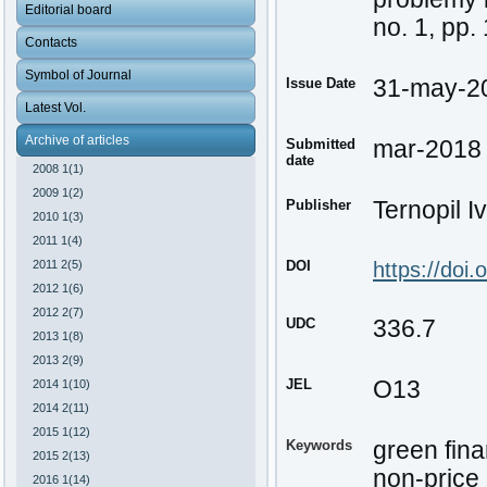
Editorial board
no. 1, pp.
Contacts
Symbol of Journal
Issue Date
31-may-2
Latest Vol.
Archive of articles
Submitted
mar-2018
date
2008 1(1)
2009 1(2)
Publisher
Ternopil I
2010 1(3)
2011 1(4)
2011 2(5)
DOI
https://doi
2012 1(6)
2012 2(7)
UDC
336.7
2013 1(8)
2013 2(9)
JEL
О13
2014 1(10)
2014 2(11)
2015 1(12)
Keywords
green fin
2015 2(13)
non-price
2016 1(14)