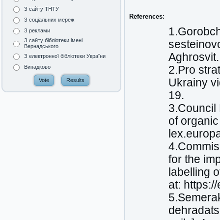
З сайту ТНТУ
References:
З соціальних мереж
1.Gorobch
З реклами
З сайту бібліотеки імені
sesteinov
Вернадського
Aghrosvit.
З електронної бібліотеки України
2.Pro str
Випадково
Ukrainy vi
19.
3.Council
of organic
lex.europ
4.Commiss
for the i
labelling 
at: https
5.Semerak
dehradatsi