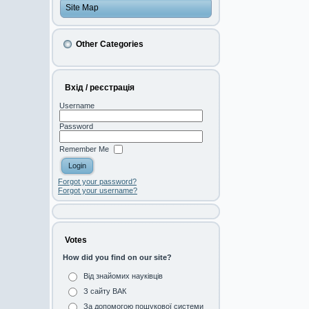
Site Map
Other Categories
Вхід / реєстрація
Username
Password
Remember Me
Forgot your password?
Forgot your username?
Votes
How did you find on our site?
Від знайомих науківців
З сайту ВАК
За допомогою пошукової системи