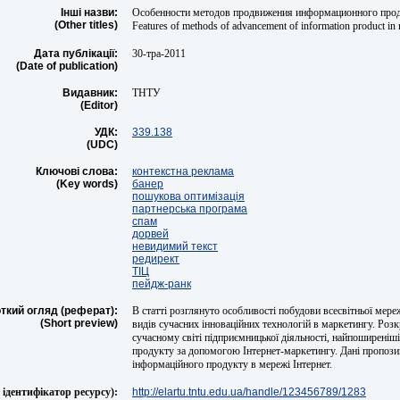
Інші назви:
Особенности методов продвижения информационного проду
(Other titles)
Features of methods of advancement of information product in 
Дата публікації:
30-тра-2011
(Date of publication)
Видавник:
ТНТУ
(Editor)
УДК:
339.138
(UDC)
Ключові слова:
контекстна реклама
(Key words)
банер
пошукова оптимізація
партнерська програма
спам
дорвей
невидимий текст
редирект
ТІЦ
пейдж-ранк
ткий огляд (реферат):
В статті розглянуто особливості побудови всесвітньої мереж
(Short preview)
видів сучасних інноваційних технологій в маркетингу. Розк
сучасному світі підприємницької діяльності, найпоширеніш
продукту за допомогою Інтернет-маркетингу. Дані пропозиц
інформаційного продукту в мережі Інтернет.
ідентифікатор ресурсу):
http://elartu.tntu.edu.ua/handle/123456789/1283