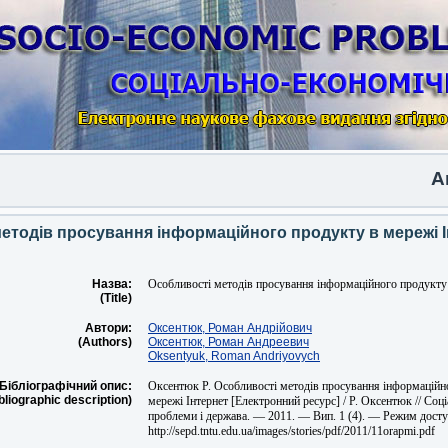
Anoth
етодів просування інформаційного продукту в мережі 
Назва:
Особливості методів просування інформаційного продукту 
(Title)
Автори:
Оксентюк, Роман Андрійович
(Authors)
Оксентюк, Роман Андреевич
Oksentyuk, Roman Andriyovych
Бібліографічний опис:
Оксентюк Р. Особливості методів просування інформаційн
bliographic description)
мережі Інтернет [Електронний ресурс] / Р. Оксентюк // Соц
проблеми і держава. — 2011. — Вип. 1 (4). — Режим досту
http://sepd.tntu.edu.ua/images/stories/pdf/2011/11orapmi.pdf