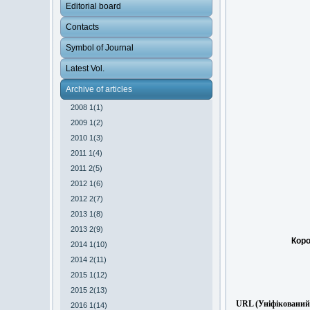
Editorial board
Contacts
Symbol of Journal
Latest Vol.
Archive of articles
2008 1(1)
2009 1(2)
2010 1(3)
2011 1(4)
2011 2(5)
2012 1(6)
2012 2(7)
2013 1(8)
2013 2(9)
Коро
2014 1(10)
2014 2(11)
2015 1(12)
2015 2(13)
URL (Уніфікований 
2016 1(14)