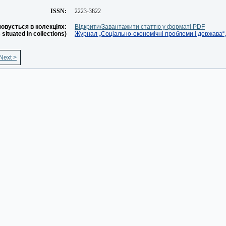
ISSN:
2223-3822
овується в колекціях:
Відкрити/Завантажити статтю у форматі PDF
s situated in collections)
Журнал „Соціально-економічні проблеми і держава“, 
Next >