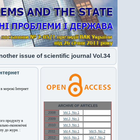
er issue of scientific journal Vol.34 No.1 2026 h
Інтернет
в мережі Інтернет
ARCHIVE OF ARTICLES
2008
Vol.1, No.1
Vol.1, No.1
2009
Vol.2, No.1
Vol.2, No.1
ого продукту в
іально-економічні
2010
Vol.3, No.1
Vol.3, No.1
пу до журн. :
2011
Vol.4, No.1
Vol.5, No.2
2012
Vol.6, No.1
Vol.7, No.2