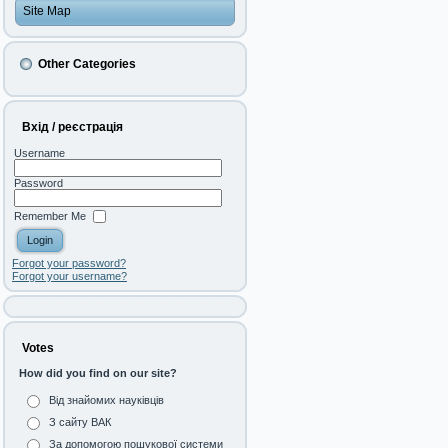
Site Map
Other Categories
Вхід / реєстрація
Username
Password
Remember Me
Forgot your password?
Forgot your username?
Votes
How did you find on our site?
Від знайомих науківців
З сайту ВАК
За допомогою пошукової системи