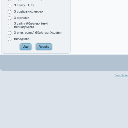
З сайту ТНТУ
З соціальних мереж
З реклами
З сайту бібліотеки імені
Вернадського
З електронної бібліотеки України
Випадково
Joomla te