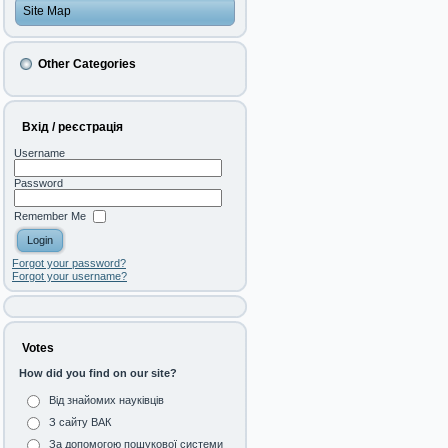
Site Map
Other Categories
Вхід / реєстрація
Username
Password
Remember Me
Forgot your password?
Forgot your username?
Votes
How did you find on our site?
Від знайомих науківців
З сайту ВАК
За допомогою пошукової системи