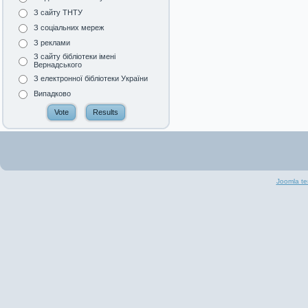
З сайту ТНТУ
З соціальних мереж
З реклами
З сайту бібліотеки імені
Вернадського
З електронної бібліотеки України
Випадково
Joomla te