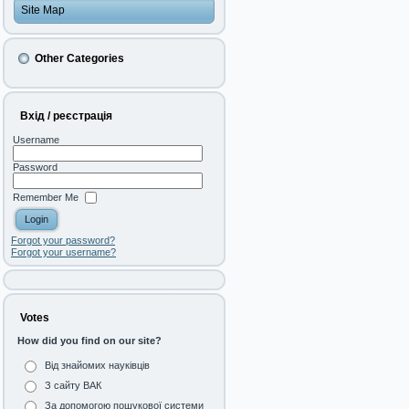
Site Map
Other Categories
Вхід / реєстрація
Username
Password
Remember Me
Forgot your password?
Forgot your username?
Votes
How did you find on our site?
Від знайомих науківців
З сайту ВАК
За допомогою пошукової системи