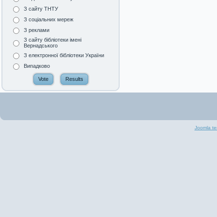
З сайту ТНТУ
З соціальних мереж
З реклами
З сайту бібліотеки імені
Вернадського
З електронної бібліотеки України
Випадково
Joomla te