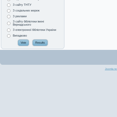
З сайту ТНТУ
З соціальних мереж
З реклами
З сайту бібліотеки імені
Вернадського
З електронної бібліотеки України
Випадково
Joomla te