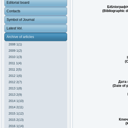
Editorial board
Бібліографі
(Bibliographic d
Contacts
Symbol of Journal
Latest Vol.
Archive of articles
2008 1(1)
2009 1(2)
2010 1(3)
(O
2011 1(4)
2011 2(5)
2012 1(6)
Дата 
2012 2(7)
(Date of 
2013 1(8)
2013 2(9)
2014 1(10)
2014 2(11)
2015 1(12)
Ключ
2015 2(13)
(
2016 1(14)