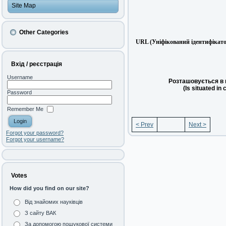
Site Map
Other Categories
URL (Уніфікований ідентифікато
Вхід / реєстрація
Username
Розташовується в 
(Is situated in 
Password
Remember Me
< Prev
Next >
Forgot your password?
Forgot your username?
Votes
How did you find on our site?
Від знайомих науківців
З сайту ВАК
За допомогою пошукової системи