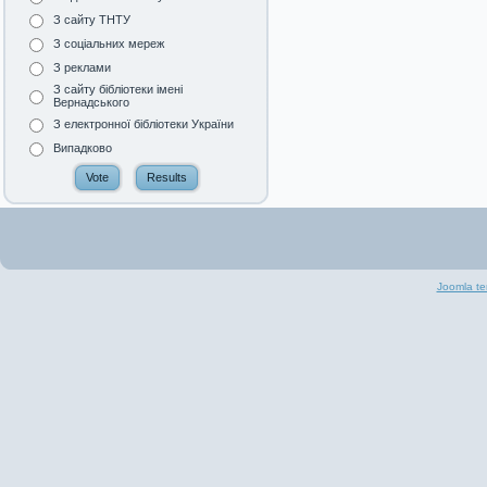
З сайту ТНТУ
З соціальних мереж
З реклами
З сайту бібліотеки імені
Вернадського
З електронної бібліотеки України
Випадково
Joomla te