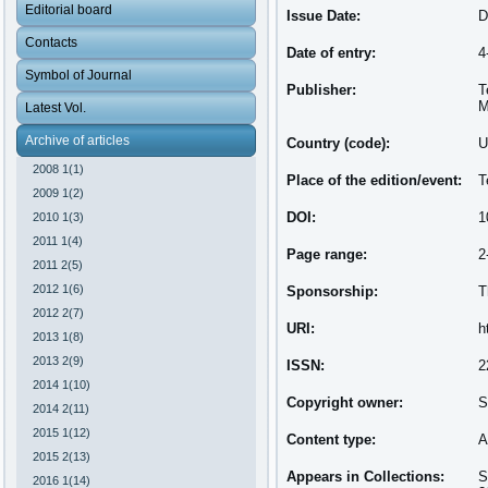
Editorial board
Issue Date:
D
Contacts
Date of entry:
4
Symbol of Journal
Publisher:
T
M
Latest Vol.
Archive of articles
Country (code):
U
2008 1(1)
Place of the edition/event:
T
2009 1(2)
DOI:
1
2010 1(3)
2011 1(4)
Page range:
2
2011 2(5)
2012 1(6)
Sponsorship:
T
2012 2(7)
URI:
h
2013 1(8)
2013 2(9)
ISSN:
2
2014 1(10)
Copyright owner:
S
2014 2(11)
2015 1(12)
Content type:
A
2015 2(13)
Appears in Collections:
S
2016 1(14)