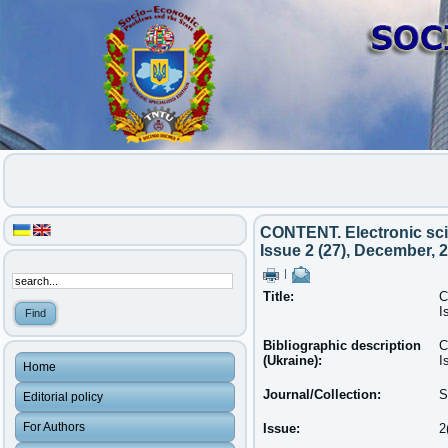
CONTENT. Electronic sci
Issue 2 (27), December, 
|
Title:
C
I
Bibliographic description
C
(Ukraine):
I
Home
Journal/Collection:
S
Editorial policy
For Authors
Issue:
2