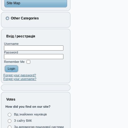
Site Map
Other Categories
Вхід / реєстрація
Username
Password
Remember Me
Forgot your password?
Forgot your username?
Votes
How did you find on our site?
Від знайомих науківців
З сайту ВАК
За допомогою пошукової системи