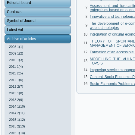
Editorial board
Assessment and forecastin
7
enterprises based on econ
Contacts
8
Innovative and technologica
Symbol of Journal
The development of e-comme
9
web technologies
Latest Vol.
10
Integration of circular eco
Archive of articles
THEORY OF SPONTANE
11
MANAGEMENT OF SERVI
2008 1(1)
12
Formation of an accessible 
2009 1(2)
MODELLING THE VULNER
2010 1(3)
13
TOPSIS
2011 1(4)
14
Improving service manageme
2011 2(5)
15
Content. Socio-Economic P
2012 1(6)
16
Socio-Economic Problems an
2012 2(7)
2013 1(8)
2013 2(9)
2014 1(10)
2014 2(11)
2015 1(12)
2015 2(13)
2016 1(14)