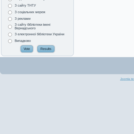
З сайту ТНТУ
З соціальних мереж
З реклами
З сайту бібліотеки імені
Вернадського
З електронної бібліотеки України
Випадково
Joomla te