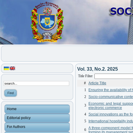
Vol. 33, No.2. 2025
Title Filter
#
Article Title
1
Ensuring the availability of
2
Socio-communicative context
Economic and legal support
3
electronic commerce
Home
4
Social innovations as the f
Editorial policy
5
International hospitality in
For Authors
A three-component model fo
6
forming its management sy