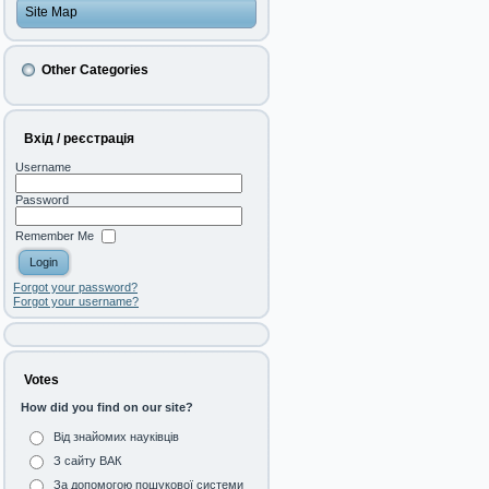
Site Map
Other Categories
Вхід / реєстрація
Username
Password
Remember Me
Forgot your password?
Forgot your username?
Votes
How did you find on our site?
Від знайомих науківців
З сайту ВАК
За допомогою пошукової системи