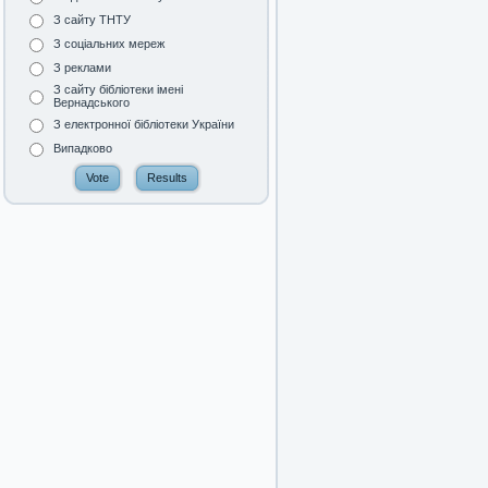
З сайту ТНТУ
З соціальних мереж
З реклами
З сайту бібліотеки імені
Вернадського
З електронної бібліотеки України
Випадково