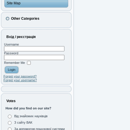
Site Map
Other Categories
Вхід / реєстрація
Username
Password
Remember Me
Forgot your password?
Forgot your username?
Votes
How did you find on our site?
Від знайомих науківців
З сайту ВАК
За допомогою пошукової системи