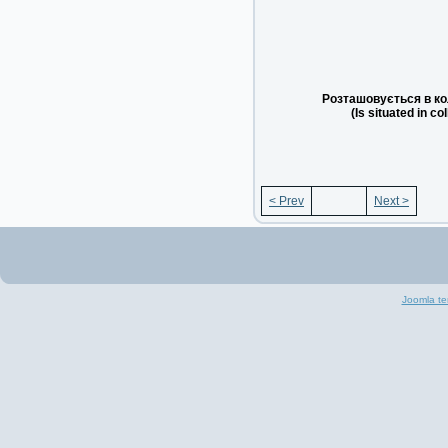
Розташовується в ко
(Is situated in co
< Prev
Next >
Joomla te